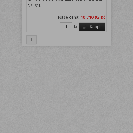
Navíjecí zařízení je vyrobeno z nerezové oceli
AISI-304.
Naše cena:
10 710,92 Kč
ks
Koupit
1