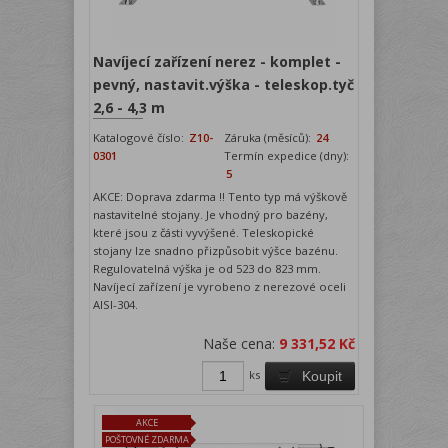
Navíjecí zařízení nerez - komplet -
pevný, nastavit.výška - teleskop.tyč
2,6 - 4,3 m
Katalogové číslo:
Z10-
Záruka (měsíců):
24
0301
Termín expedice (dny):
5
AKCE: Doprava zdarma !! Tento typ má výškově
nastavitelné stojany. Je vhodný pro bazény,
které jsou z části vyvýšené. Teleskopické
stojany lze snadno přizpůsobit výšce bazénu.
Regulovatelná výška je od 523 do 823 mm.
Navíjecí zařízení je vyrobeno z nerezové oceli
AISI-304.
Naše cena:
9 331,52 Kč
ks
Koupit
AKCE
POŠTOVNÉ ZDARMA