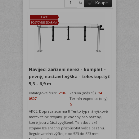
ks
Koupit
AKCE
POŠTOVNÉ ZDARMA
Navíjecí zařízení nerez - komplet -
pevný, nastavit.výška - teleskop.tyč
5,3 - 6,9 m
Katalogové číslo:
Z10-
Záruka (měsíců):
24
0307
Termín expedice (dny):
5
AKCE: Doprava zdarma !! Tento typ má výškově
nastavitelné stojany. Je vhodný pro bazény,
které jsou z části vyvýšené. Teleskopické
stojany lze snadno přizpůsobit výšce bazénu.
Regulovatelná výška je od 523 do 823 mm.