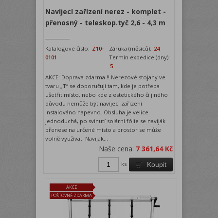
Navíjecí zařízení nerez - komplet -
přenosný - teleskop.tyč 2,6 - 4,3 m
Katalogové číslo:
Z10-
Záruka (měsíců):
24
0101
Termín expedice (dny):
5
AKCE: Doprava zdarma !! Nerezové stojany ve
tvaru „T“ se doporučují tam, kde je potřeba
ušetřit místo, nebo kde z estetického či jiného
důvodu nemůže být navíjecí zařízení
instalováno napevno. Obsluha je velice
jednoduchá, po svinutí solární fólie se naviják
přenese na určené místo a prostor se může
volně využívat. Naviják...
Naše cena:
7 361,64 Kč
ks
Koupit
AKCE
POŠTOVNÉ ZDARMA