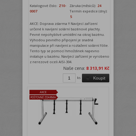
Katalogové číslo:
Z10-
Záruka (měsíců):
24
0007
Termín expedice (dny):
5
AKCE: Doprava zdarma !! Navíjecí zařízení
určené k navíjení solární bazénové plachty.
Pevné nepohyblivé umístění na okraj bazénu.
Výhodou pevného připojení je snadná
manipulace při navíjení a roztažení solární fólie.
Tento typ se pomocí hmoždinek napevno
instaluje u bazénu. Navíjecí zařízení je vyrobeno
z nerezové oceli AISI-304.
Naše cena:
8 313,91 Kč
ks
Koupit
AKCE
POŠTOVNÉ ZDARMA