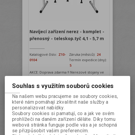
Navíjecí zařízení nerez - komplet -
přenosný - teleskop.tyč 4,1 - 5,7 m
Katalogové číslo:
Z10-
Záruka (měsíců):
24
0104
Termín expedice (dny):
5
AKCE: Doprava zdarma !! Nerezové stojany ve
tvaru „T“ se doporučují tam, kde je potřeba
ušetřit místo, nebo kde z estetického či jiného
Souhlas s využitím souborů cookies
důvodu nemůže být navíjecí zařízení
instalováno napevno. Obsluha je velice
Na našem webu pracujeme se soubory cookies,
jednoduchá, po svinutí solární fólie se naviják
které nám pomáhají zkvalitnit naše služby a
přenese na určené místo a prostor se může
personalizovat nabídky.
volně využívat. Naviják...
Soubory cookies si pamatují, co a jak ve svém
Naše cena:
8 248,57 Kč
prohlížeči na daném zařízení děláte. Díky tomu
webová stránka funguje podle vás a je schopná
ks
Koupit
se přizpůsobit vašim preferencím.