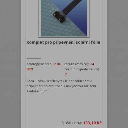
Komplet pro připevnění solární fólie
Katalogové číslo:
Z10-
Záruka (měsíců):
24
8021
Termín expedice (dny):
7
Sada 1 pásku a příchytek k jednoduchému
připevnění solární fólie k navíjecímu zařízení.
Tkaloun 1,5m.
Naše cena:
133,10 Kč