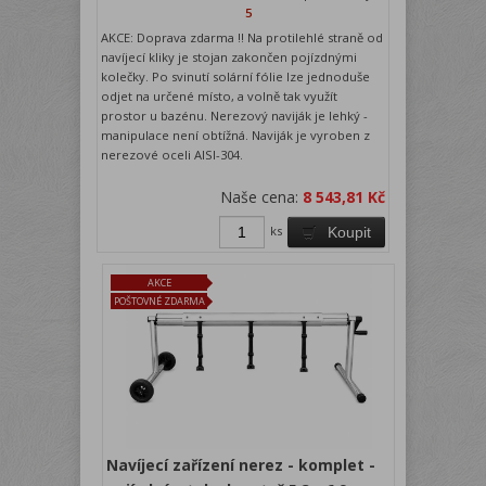
5
AKCE: Doprava zdarma !! Na protilehlé straně od
navíjecí kliky je stojan zakončen pojízdnými
kolečky. Po svinutí solární fólie lze jednoduše
odjet na určené místo, a volně tak využít
prostor u bazénu. Nerezový naviják je lehký -
manipulace není obtížná. Naviják je vyroben z
nerezové oceli AISI-304.
Naše cena:
8 543,81 Kč
ks
Koupit
AKCE
POŠTOVNÉ ZDARMA
Navíjecí zařízení nerez - komplet -