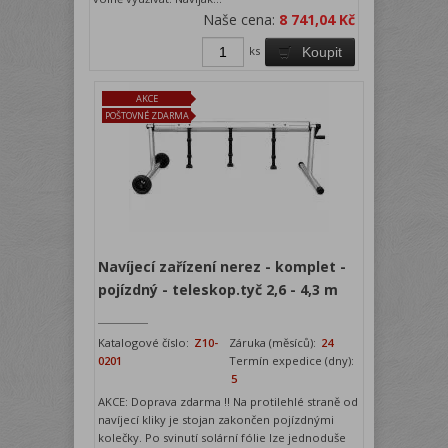
Naše cena:
8 741,04 Kč
ks
Koupit
AKCE
POŠTOVNÉ ZDARMA
Navíjecí zařízení nerez - komplet -
pojízdný - teleskop.tyč 2,6 - 4,3 m
Katalogové číslo:
Z10-
Záruka (měsíců):
24
0201
Termín expedice (dny):
5
AKCE: Doprava zdarma !! Na protilehlé straně od
navíjecí kliky je stojan zakončen pojízdnými
kolečky. Po svinutí solární fólie lze jednoduše