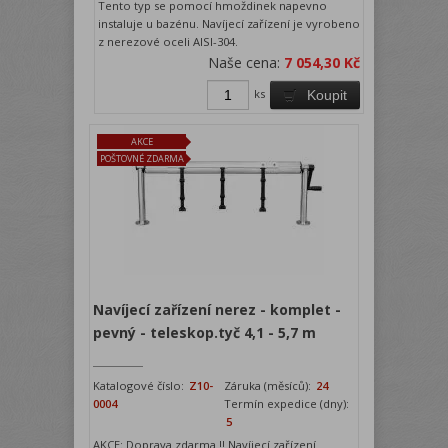
Tento typ se pomocí hmoždinek napevno
instaluje u bazénu. Navíjecí zařízení je vyrobeno
z nerezové oceli AISI-304.
Naše cena:
7 054,30 Kč
ks
Koupit
AKCE
POŠTOVNÉ ZDARMA
Navíjecí zařízení nerez - komplet -
pevný - teleskop.tyč 4,1 - 5,7 m
Katalogové číslo:
Z10-
Záruka (měsíců):
24
0004
Termín expedice (dny):
5
AKCE: Doprava zdarma !! Navíjecí zařízení