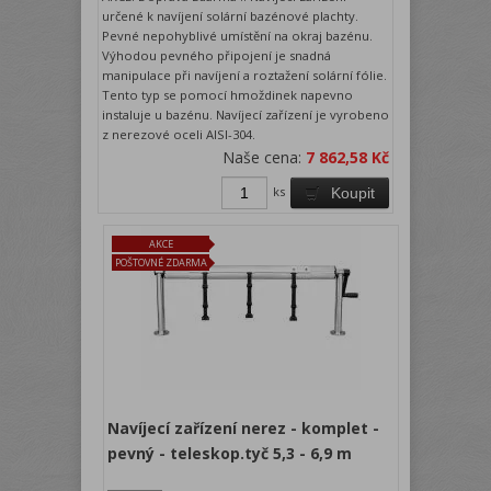
určené k navíjení solární bazénové plachty.
Pevné nepohyblivé umístění na okraj bazénu.
Výhodou pevného připojení je snadná
manipulace při navíjení a roztažení solární fólie.
Tento typ se pomocí hmoždinek napevno
instaluje u bazénu. Navíjecí zařízení je vyrobeno
z nerezové oceli AISI-304.
Naše cena:
7 862,58 Kč
ks
Koupit
AKCE
POŠTOVNÉ ZDARMA
Navíjecí zařízení nerez - komplet -
pevný - teleskop.tyč 5,3 - 6,9 m