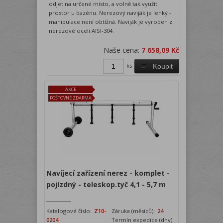
odjet na určené místo, a volně tak využít
prostor u bazénu. Nerezový naviják je lehký -
manipulace není obtížná. Naviják je vyroben z
nerezové oceli AISI-304.
Naše cena:
7 658,09 Kč
ks
Koupit
AKCE
POŠTOVNÉ ZDARMA
Navíjecí zařízení nerez - komplet -
pojízdný - teleskop.tyč 4,1 - 5,7 m
Katalogové číslo:
Z10-
Záruka (měsíců):
24
0204
Termín expedice (dny):