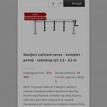
ks
Koupit
AKCE
POŠTOVNÉ ZDARMA
Navíjecí zařízení nerez - komplet -
pevný - teleskop.tyč 2,6 - 4,3 m
Katalogové číslo:
Z10-
Záruka (měsíců):
24
0001
Termín expedice (dny):
5
AKCE: Doprava zdarma !! Navíjecí zařízení
určené k navíjení solární bazénové plachty.
Pevné nepohyblivé umístění na okraj bazénu.
Výhodou pevného připojení je snadná
manipulace při navíjení a roztažení solární fólie.