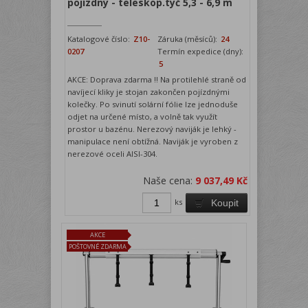
pojízdný - teleskop.tyč 5,3 - 6,9 m
Katalogové číslo:
Z10-
Záruka (měsíců):
24
0207
Termín expedice (dny):
5
AKCE: Doprava zdarma !! Na protilehlé straně od
navíjecí kliky je stojan zakončen pojízdnými
kolečky. Po svinutí solární fólie lze jednoduše
odjet na určené místo, a volně tak využít
prostor u bazénu. Nerezový naviják je lehký -
manipulace není obtížná. Naviják je vyroben z
nerezové oceli AISI-304.
Naše cena:
9 037,49 Kč
ks
Koupit
AKCE
POŠTOVNÉ ZDARMA