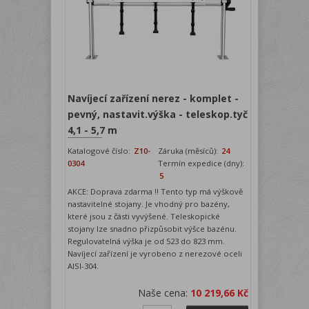
Navíjecí zařízení nerez - komplet -
pevný, nastavit.výška - teleskop.tyč
4,1 - 5,7 m
Katalogové číslo:
Z10-
Záruka (měsíců):
24
0304
Termín expedice (dny):
5
AKCE: Doprava zdarma !! Tento typ má výškově
nastavitelné stojany. Je vhodný pro bazény,
které jsou z části vyvýšené. Teleskopické
stojany lze snadno přizpůsobit výšce bazénu.
Regulovatelná výška je od 523 do 823 mm.
Navíjecí zařízení je vyrobeno z nerezové oceli
AISI-304.
Naše cena:
10 219,66 Kč