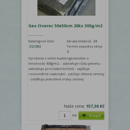
Geo čtverec 50x50cm 20ks 300g/m2
Katalogové číslo:
Záruka (měsíců):
24
ZGC002
Termín expedice (dny):
5
Vyrobená z velmi kvalitní geotextilie o
hmotnosti 300g/m2. - zabraňuje růstu plevelu -
zabraňuje prorůstání kořenů - zajišťuje
rovnoměrné vsakování - udržuje vlhkost zeminy
- odděluje jednotlivé vrstvy zeminy
Naše cena:
157,30 Kč
bal
Koupit