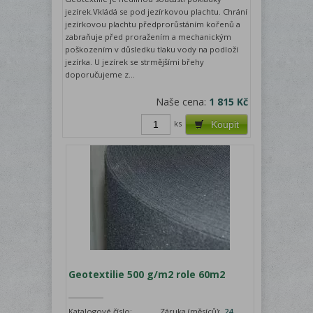
jezírek.Vkládá se pod jezírkovou plachtu. Chrání
jezírkovou plachtu předprorůstáním kořenů a
zabraňuje před proražením a mechanickým
poškozením v důsledku tlaku vody na podloží
jezírka. U jezírek se strmějšími břehy
doporučujeme z...
Naše cena:
1 815 Kč
ks
Koupit
Geotextilie 500 g/m2 role 60m2
Katalogové číslo:
Záruka (měsíců):
24