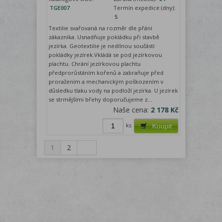
TGE007
Termín expedice (dny):
5
Textilie svařovaná na rozměr dle přání
zákazníka. Usnadňuje pokládku při stavbě
jezírka. Geotextilie je nedílnou součástí
pokládky jezírek.Vkládá se pod jezírkovou
plachtu. Chrání jezírkovou plachtu
předprorůstáním kořenů a zabraňuje před
proražením a mechanickým poškozením v
důsledku tlaku vody na podloží jezírka. U jezírek
se strmějšími břehy doporučujeme z...
Naše cena:
2 178 Kč
ks
Koupit
1
2