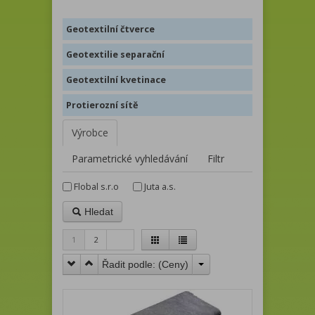
Geotextilní čtverce
Geotextilie separační
Geotextilní kvetinace
Protierozní sítě
Výrobce
Parametrické vyhledávání
Filtr
Flobal s.r.o
Juta a.s.
Hledat
1
2
Řadit podle: (
Ceny
)