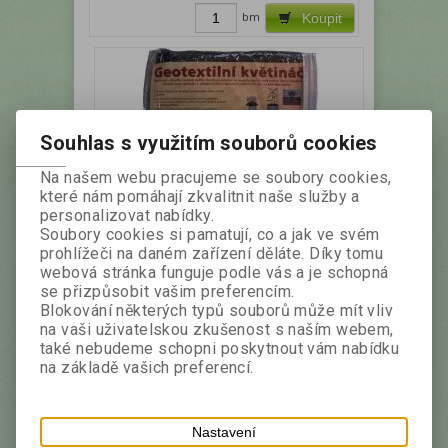
bm
Koupit
Souhlas s využitím souborů cookies
Na našem webu pracujeme se soubory cookies,
které nám pomáhají zkvalitnit naše služby a
personalizovat nabídky.
Geo květináč 14x14x14 cm 5ks
Soubory cookies si pamatují, co a jak ve svém
prohlížeči na daném zařízení děláte. Díky tomu
webová stránka funguje podle vás a je schopná
Katalogové číslo:
Záruka (měsíců):
24
se přizpůsobit vašim preferencím.
GK0001
Termín expedice (dny):
Blokování některých typů souborů může mít vliv
5
na vaši uživatelskou zkušenost s naším webem,
Složení materiálu: 100% PP Plošná hmotnost:
také nebudeme schopni poskytnout vám nabídku
300g/m2 Geotextilní květináč se vyznačuje
na základě vašich preferencí.
vysokou pevností a propustností. Současně
nabízí množství výhod a početné užití ve
výsadbách.
Nastavení