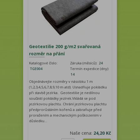
Geotextilie 200 g/m2 svařovaná
rozměr na přání
Katalogové číslo:
Záruka (měsíců):
24
TGE004
Termín expedice (dny):
14
Objednávejte rozměry v násobku 1 m
(1,2,3,4,5,6,7,8,9,10 m atd). Usnadňuje pokládku
při stavbě jezírka. Geotextilie je nedílnou
součástí pokládky jezírek.Vkládá se pod
jezírkovou plachtu. Chrání jezírkovou plachtu
předprorůstáním kořenů a zabraňuje před
proražením a mechanickým poškozením v
důsledku...
Naše cena:
24,20 Kč