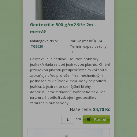
Geotextilie 500 g/m2 šíře 2m -
metráž
Katalogové číslo:
Záruka (měsíců):
24
TGE020
Termín expedice (dny):
3
Geotextilie je nedílnou součástí pokládky
jezírek.Vkládá se pod jezírkovou plachtu. Chrání
jezírkovou plachtu předprorůstáním kořenů a
zabraňuje před proražením a mechanickým
poškozením v důsledku tlaku vody na podloží
jezírka. U jezírek se strmějšími břehy
doporučujeme z důvodů zvýšeného tlaku ledu
na zmrzlé podloží zdvojení geotextilie v
zámrzné hloubce vody....
Naše cena:
84,70 Kč
bm
Koupit