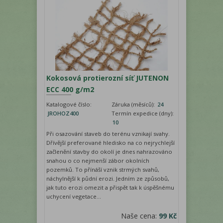
Kokosová protierozní síť JUTENON
ECC 400 g/m2
Katalogové číslo:
Záruka (měsíců):
24
JROHOZ400
Termín expedice (dny):
10
Při osazování staveb do terénu vznikají svahy.
Dřívější preferované hledisko na co nejrychlejší
začlenění stavby do okolí je dnes nahrazováno
snahou o co nejmenší zábor okolních
pozemků. To přínáší vznik strmých svahů,
náchylnější k půdní erozi. Jedním ze způsobů,
jak tuto erozi omezit a přispět tak k úspěšnému
uchycení vegetace...
Naše cena:
99 Kč