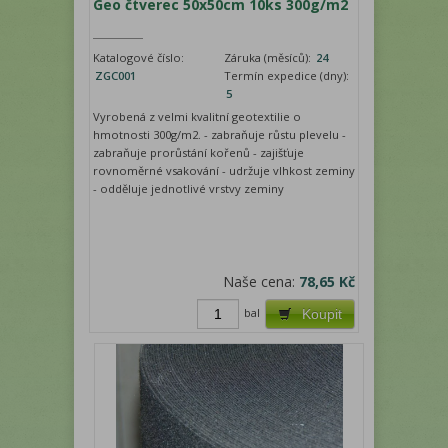
Geo čtverec 50x50cm 10ks 300g/m2
Katalogové číslo:
Záruka (měsíců):
24
ZGC001
Termín expedice (dny):
5
Vyrobená z velmi kvalitní geotextilie o
hmotnosti 300g/m2. - zabraňuje růstu plevelu -
zabraňuje prorůstání kořenů - zajišťuje
rovnoměrné vsakování - udržuje vlhkost zeminy
- odděluje jednotlivé vrstvy zeminy
Naše cena:
78,65 Kč
bal
Koupit