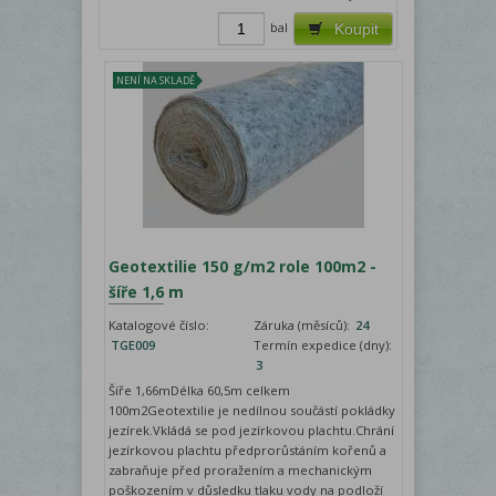
bal
Koupit
NENÍ NA SKLADĚ
Geotextilie 150 g/m2 role 100m2 -
šíře 1,6 m
Katalogové číslo:
Záruka (měsíců):
24
TGE009
Termín expedice (dny):
3
Šíře 1,66mDélka 60,5m celkem
100m2Geotextilie je nedílnou součástí pokládky
jezírek.Vkládá se pod jezírkovou plachtu.Chrání
jezírkovou plachtu předprorůstáním kořenů a
zabraňuje před proražením a mechanickým
poškozením v důsledku tlaku vody na podloží