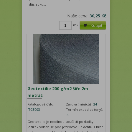
důsledku...
Naše cena:
30,25 Kč
m2
Koupit
Geotextilie 200 g/m2 šíře 2m -
metráž
Katalogové číslo:
Záruka (měsíců):
24
TGE003
Termín expedice (dny):
5
Geotextilie je nedílnou součástí pokládky
jezírek.Vkládá se pod jezírkovou plachtu. Chrání