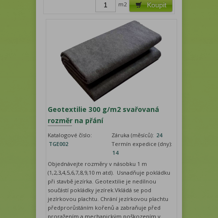
m2
Koupit
Geotextilie 300 g/m2 svařovaná
rozměr na přání
Katalogové číslo:
Záruka (měsíců):
24
TGE002
Termín expedice (dny):
14
Objednávejte rozměry v násobku 1 m
(1,2,3,4,5,6,7,8,9,10 m atd). Usnadňuje pokládku
při stavbě jezírka. Geotextilie je nedílnou
součástí pokládky jezírek.Vkládá se pod
jezírkovou plachtu. Chrání jezírkovou plachtu
předprorůstáním kořenů a zabraňuje před
proražením a mechanickým poškozením v