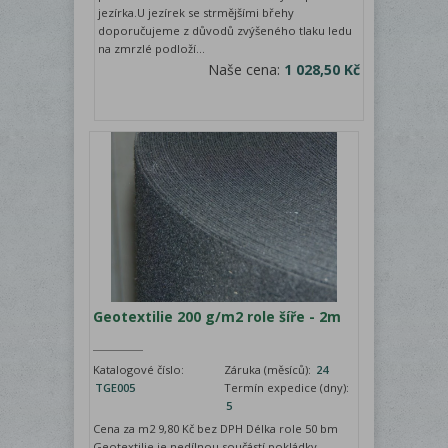
jezírka.U jezírek se strmějšími břehy
doporučujeme z důvodů zvýšeného tlaku ledu
na zmrzlé podloží...
Naše cena:
1 028,50 Kč
Geotextilie 200 g/m2 role šíře - 2m
Katalogové číslo:
Záruka (měsíců):
24
TGE005
Termín expedice (dny):
5
Cena za m2 9,80 Kč bez DPH Délka role 50 bm
Geotextilie je nedílnou součástí pokládky