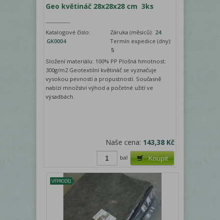
Geo květináč 28x28x28 cm 3ks
Katalogové číslo:
Záruka (měsíců):
24
GK0004
Termín expedice (dny):
5
Složení materiálu: 100% PP Plošná hmotnost:
300g/m2 Geotextilní květináč se vyznačuje
vysokou pevností a propustností. Současně
nabízí množství výhod a početné užití ve
výsadbách.
Naše cena:
143,38 Kč
bal
Koupit
VÝPRODEJ