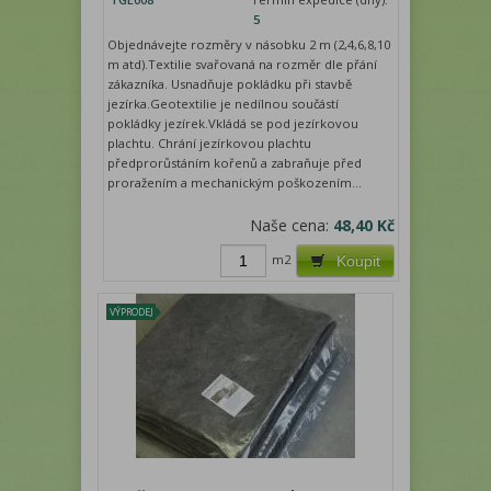
5
Objednávejte rozměry v násobku 2 m (2,4,6,8,10
m atd).Textilie svařovaná na rozměr dle přání
zákazníka. Usnadňuje pokládku při stavbě
jezírka.Geotextilie je nedílnou součástí
pokládky jezírek.Vkládá se pod jezírkovou
plachtu. Chrání jezírkovou plachtu
předprorůstáním kořenů a zabraňuje před
proražením a mechanickým poškozením...
Naše cena:
48,40 Kč
m2
Koupit
VÝPRODEJ