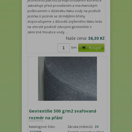
jezírkovou plachtu předprorůstáním kořenů a
zabraňuje před proražením a mechanickým
poškozením v důsledku tlaku vody na podloží
jezírka.U jezírek se strmějšími břehy
doporučujeme z důvodů zvýšeného tlaku ledu
na zmrzlé podloží zdvojení geotextilie v
zámrzné hloubce vody....
Naše cena:
36,30 Kč
bm
Koupit
Geotextilie 500 g/m2 svařovaná
rozměr na přání
Katalogové číslo:
Záruka (měsíců):
24
TGE008
Termín expedice (dny):