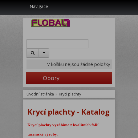
Navigace
V košíku nejsou žádné položky
Obory
Úvodní stránka
»
Krycí plachty
Krycí plachty - Katalog
Krycí plachty vyrábíme z kvalitních fólií
tuzemské výroby.