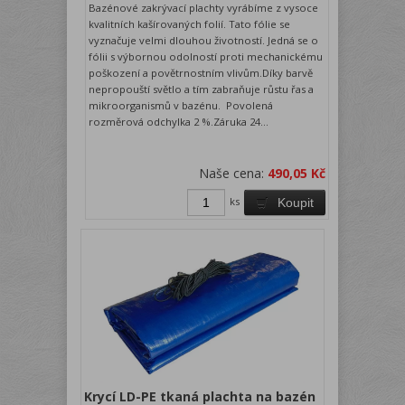
Bazénové zakrývací plachty vyrábíme z vysoce
kvalitních kašírovaných folií. Tato fólie se
vyznačuje velmi dlouhou životností. Jedná se o
fólii s výbornou odolností proti mechanickému
poškození a povětrnostním vlivům.Díky barvě
nepropouští světlo a tím zabraňuje růstu řas a
mikroorganismů v bazénu. Povolená
rozměrová odchylka 2 %.Záruka 24...
Naše cena:
490,05 Kč
ks
Koupit
Krycí LD-PE tkaná plachta na bazén