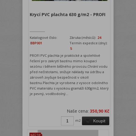
Krycí PVC plachta 630 g/m2 - PROFI
Katalogové číslo:
Záruka (měsíců):
24
BBP001
Termín expedice (dny):
5
PROFI PVC plachta je praktické a spolehlivé
řešení pro zakrytí bazénu mimo koupací
sezónu i během běžného provozu.Chrání vodu
před nečistotami, snižuje náklady na údržbu a
zároveň zvyšuje bezpečnost v okolí
bazénu.Plachta je vyrobena z vysoce odolného
PVC materiálu s vysokou gramáží 630g/m2, který
je pevný, voděodolný...
Naše cena:
350,90 Kč
m2
Koupit
NÁŠ TIP