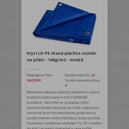
Krycí LD-PE tkaná plachta rozměr
na přání - 140g/m2 - modrá
Katalogové číslo:
Záruka (měsíců):
24
BAZZ001
Termín expedice (dny):
5
Bazénové zakrývací plachty vyrábíme z vysoce
kvalitních kašírovaných folií TUZEMSKÉ
produkce. Tato fólie se vyznačuje velmi
dlouhou životností.Jedná se o fólii s výbornou
odolností proti mechanickému poškození a
povětrnostním vlivům.Plachta je český výrobek.
Povolená rozměrová odchylka 1 %. Při rozměru
do 4 m2 se metry čtverečné a cena počítá...