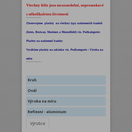
Všechny fólie jsou mrazuodolné, nepromokavé
s několikaletou životností
Zhotovujeme plachty na všechny typy nadzemních bazénů
(Intex, Bestway, Marimex a Mountfield) viz. Podkategorie:
Plachty na nadzemní bazény
Vyrábíme plachty na zakázku viz. Podkategorie : Výroba na
míru
Kruh
Ovál
Výroba na míru
Reflexní - aluminium
Výrobce