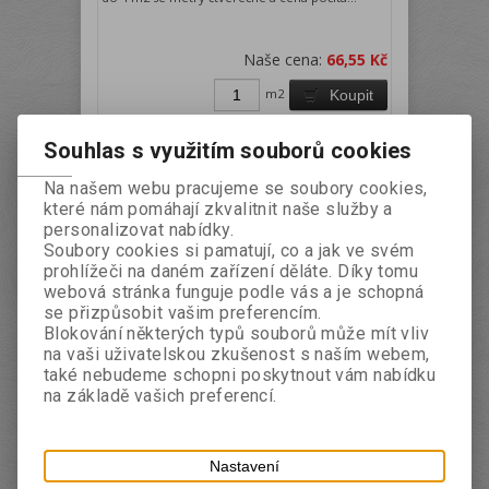
Naše cena:
66,55 Kč
m2
Koupit
Souhlas s využitím souborů cookies
Na našem webu pracujeme se soubory cookies,
které nám pomáhají zkvalitnit naše služby a
personalizovat nabídky.
Soubory cookies si pamatují, co a jak ve svém
prohlížeči na daném zařízení děláte. Díky tomu
webová stránka funguje podle vás a je schopná
se přizpůsobit vašim preferencím.
Krycí LD-PE tkaná plachta rozměr
Blokování některých typů souborů může mít vliv
na vaši uživatelskou zkušenost s naším webem,
na přání - 140g/m2 - černá
také nebudeme schopni poskytnout vám nabídku
na základě vašich preferencí.
Katalogové číslo:
Záruka (měsíců):
24
BAZZ001C
Termín expedice (dny):
5
Nastavení
Bazénové zakrývací plachty vyrábíme z vysoce