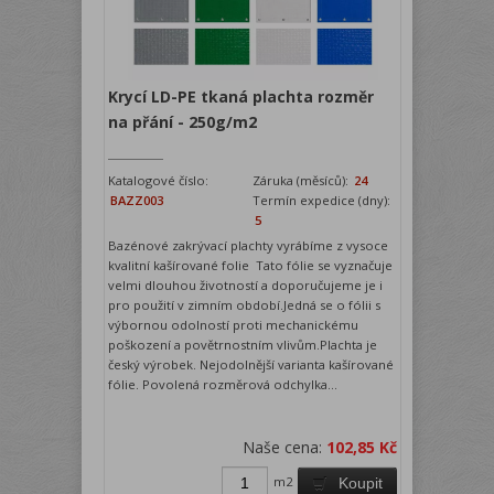
Krycí LD-PE tkaná plachta rozměr
na přání - 250g/m2
Katalogové číslo:
Záruka (měsíců):
24
BAZZ003
Termín expedice (dny):
5
Bazénové zakrývací plachty vyrábíme z vysoce
kvalitní kašírované folie Tato fólie se vyznačuje
velmi dlouhou životností a doporučujeme je i
pro použití v zimním období.Jedná se o fólii s
výbornou odolností proti mechanickému
poškození a povětrnostním vlivům.Plachta je
český výrobek. Nejodolnější varianta kašírované
fólie. Povolená rozměrová odchylka...
Naše cena:
102,85 Kč
m2
Koupit