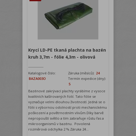
Krycí LD-PE tkaná plachta na bazén
kruh 3,7m - fólie 4,3m - olivová
Katalogové číslo:
Záruka (měsíců):
24
BAZA003O
Termín expedice (dny):
5
Bazénové zakrývací plachty vyrábíme z vysoce
kvalitních kašírovaných folií. Tato fólie se
vyznačuje velmi dlouhou životností. Jedná se o
fólii s výbornou odolností proti mechanickému
poškození a povětrnostním vlivům.Díky barvě
nepropouští světlo a tím zabraňuje růstu řas a
mikroorganismů v bazénu. Povolená
rozměrová odchylka 2 %.Záruka 24...