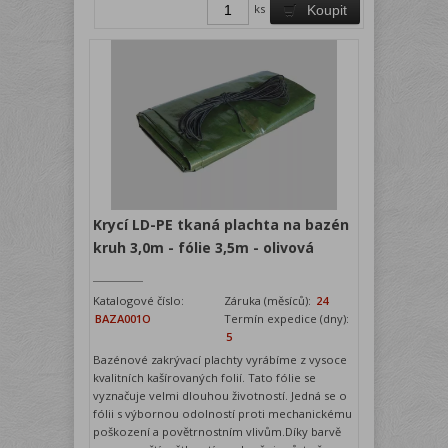
ks
Koupit
Krycí LD-PE tkaná plachta na bazén
kruh 3,0m - fólie 3,5m - olivová
Katalogové číslo:
Záruka (měsíců):
24
BAZA001O
Termín expedice (dny):
5
Bazénové zakrývací plachty vyrábíme z vysoce
kvalitních kašírovaných folií. Tato fólie se
vyznačuje velmi dlouhou životností. Jedná se o
fólii s výbornou odolností proti mechanickému
poškození a povětrnostním vlivům.Díky barvě