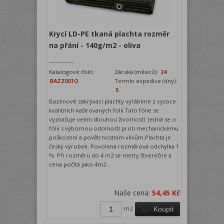
Krycí LD-PE tkaná plachta rozměr
na přání - 140g/m2 - oliva
Katalogové číslo:
Záruka (měsíců):
24
BAZZ001O
Termín expedice (dny):
5
Bazénové zakrývací plachty vyrábíme z vysoce
kvalitních kašírovaných folií.Tato fólie se
vyznačuje velmi dlouhou životností. Jedná se o
fólii s výbornou odolností proti mechanickému
poškození a povětrnostním vlivům.Plachta je
český výrobek. Povolená rozměrová odchylka 1
%. Při rozměru do 4 m2 se metry čtverečné a
cena počítá jako 4m2...
Naše cena:
54,45 Kč
m2
Koupit