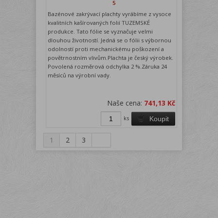
5
Bazénové zakrývací plachty vyrábíme z vysoce
kvalitních kašírovaných folií TUZEMSKÉ
produkce. Tato fólie se vyznačuje velmi
dlouhou životností. Jedná se o fólii s výbornou
odolností proti mechanickému poškození a
povětrnostním vlivům.Plachta je český výrobek.
Povolená rozměrová odchylka 2 %.Záruka 24
měsíců na výrobní vady.
Naše cena:
741,13 Kč
ks
Koupit
1
2
3