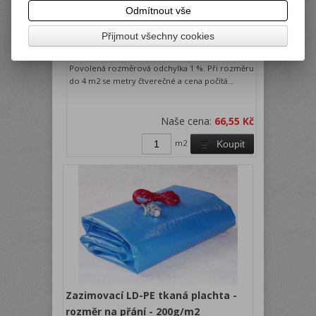
kvalitních kašírovaných folií TUZEMSKÉ
Odmítnout vše
produkce. Tato fólie se vyznačuje velmi
dlouhou životností. Jedná se o fólii s výbornou
Přijmout všechny cookies
odolností proti mechanickému poškození a
povětrnostním vlivům.Plachta je český výrobek.
Povolená rozměrová odchylka 1 %. Při rozměru
do 4 m2 se metry čtverečné a cena počítá...
Naše cena:
66,55 Kč
m2
Koupit
Zazimovací LD-PE tkaná plachta -
rozměr na přání - 200g/m2