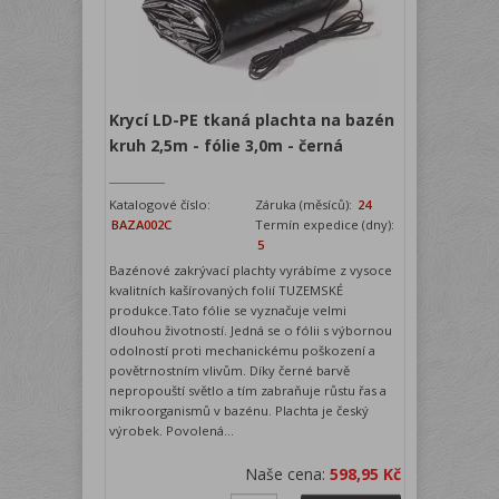
Krycí LD-PE tkaná plachta na bazén
kruh 2,5m - fólie 3,0m - černá
Katalogové číslo:
Záruka (měsíců):
24
BAZA002C
Termín expedice (dny):
5
Bazénové zakrývací plachty vyrábíme z vysoce
kvalitních kašírovaných folií TUZEMSKÉ
produkce.Tato fólie se vyznačuje velmi
dlouhou životností. Jedná se o fólii s výbornou
odolností proti mechanickému poškození a
povětrnostním vlivům. Díky černé barvě
nepropouští světlo a tím zabraňuje růstu řas a
mikroorganismů v bazénu. Plachta je český
výrobek. Povolená...
Naše cena:
598,95 Kč