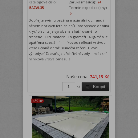
Katalogové číslo:
Záruka (měsíců):
24
BAZAL35
Termín expedice (dny):
5
Dopřejte svému bazénu maximální ochranu i
během horkých letních dnů.Tato vysoce odolná
krycí plachta je vyrobena z kašírovaného
tkaného LDPE materiálu o gramáži 140 g/m² a je
opatřena speciální hliníkovou reflexní vrstvou,
která účinně odráží sluneční záření. Hlavní
výhody:✅ Zabraňuje přehřívání vody – reflexní
hliníková vrstva omezuje...
Naše cena:
741,13 Kč
ks
Koupit
NÁŠ TIP