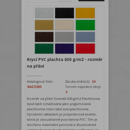
Krycí PVC plachta 630 g/m2 - rozměr
na přání
Katalogové číslo:
Záruka (měsíců):
24
BAZZ005
Termín expedice (dny):
5
Rozměr na přání Gramáž 630 g/m2 Plachtovina
bývá také označována jako pogumovaná
plachtovina nebo také autoplachtovina.
Výrobním základem je polyesterová textilie,
která je oboustranně povrstevna PVC. Tím je
docíleno maximální pevnosti a dlouhodobé
odolnosti proti mechanickému poškození. Je