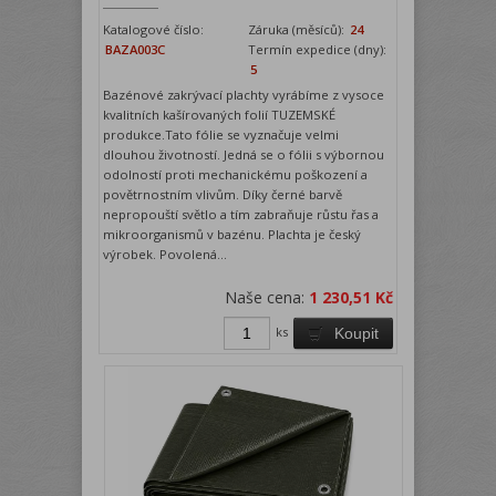
Katalogové číslo:
Záruka (měsíců):
24
BAZA003C
Termín expedice (dny):
5
Bazénové zakrývací plachty vyrábíme z vysoce
kvalitních kašírovaných folií TUZEMSKÉ
produkce.Tato fólie se vyznačuje velmi
dlouhou životností. Jedná se o fólii s výbornou
odolností proti mechanickému poškození a
povětrnostním vlivům. Díky černé barvě
nepropouští světlo a tím zabraňuje růstu řas a
mikroorganismů v bazénu. Plachta je český
výrobek. Povolená...
Naše cena:
1 230,51 Kč
ks
Koupit