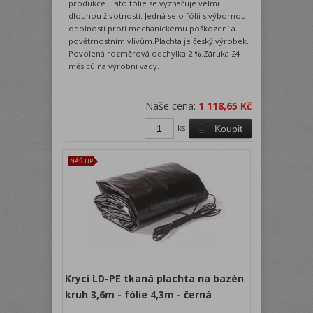
produkce. Tato fólie se vyznačuje velmi
dlouhou životností. Jedná se o fólii s výbornou
odolností proti mechanickému poškození a
povětrnostním vlivům.Plachta je český výrobek.
Povolená rozměrová odchylka 2 %.Záruka 24
měsíců na výrobní vady.
Naše cena:
1 118,65 Kč
ks
Koupit
NÁŠ TIP
Krycí LD-PE tkaná plachta na bazén
kruh 3,6m - fólie 4,3m - černá