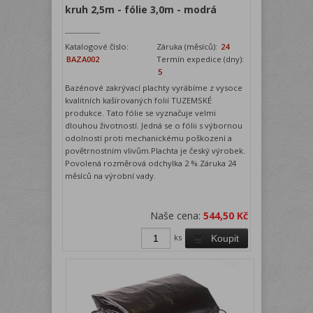
kruh 2,5m - fólie 3,0m - modrá
Katalogové číslo:
Záruka (měsíců):
24
BAZA002
Termín expedice (dny):
5
Bazénové zakrývací plachty vyrábíme z vysoce
kvalitních kašírovaných folií TUZEMSKÉ
produkce. Tato fólie se vyznačuje velmi
dlouhou životností. Jedná se o fólii s výbornou
odolností proti mechanickému poškození a
povětrnostním vlivům.Plachta je český výrobek.
Povolená rozměrová odchylka 2 %.Záruka 24
měsíců na výrobní vady.
Naše cena:
544,50 Kč
ks
Koupit