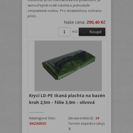
samozřejmě vodě odolná a jednoduše
omyvatelná vodou. Pro dostatečnou ochranu
před...
Naše cena:
290,40 Kč
m2
Koupit
Krycí LD-PE tkaná plachta na bazén
kruh 2,5m - fólie 3,0m - olivová
Katalogové číslo:
Záruka (měsíců):
24
BAZA002O
Termín expedice (dny):
5