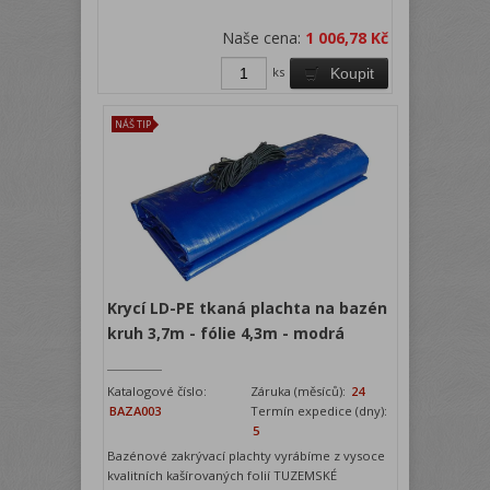
Naše cena:
1 006,78 Kč
ks
Koupit
NÁŠ TIP
Krycí LD-PE tkaná plachta na bazén
kruh 3,7m - fólie 4,3m - modrá
Katalogové číslo:
Záruka (měsíců):
24
BAZA003
Termín expedice (dny):
5
Bazénové zakrývací plachty vyrábíme z vysoce
kvalitních kašírovaných folií TUZEMSKÉ