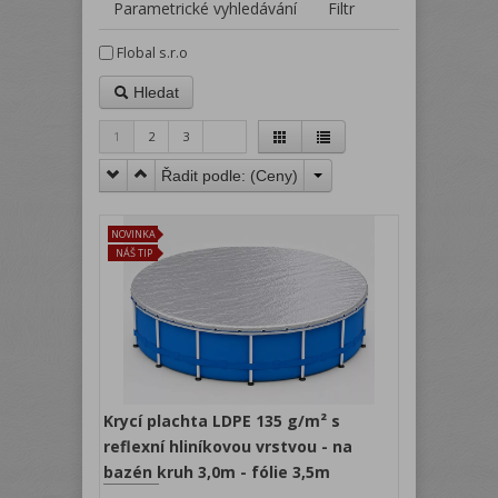
Parametrické vyhledávání
Filtr
Flobal s.r.o
Hledat
1
2
3
Řadit podle: (
Ceny
)
NOVINKA
NÁŠ TIP
Krycí plachta LDPE 135 g/m² s
reflexní hliníkovou vrstvou - na
bazén kruh 3,0m - fólie 3,5m