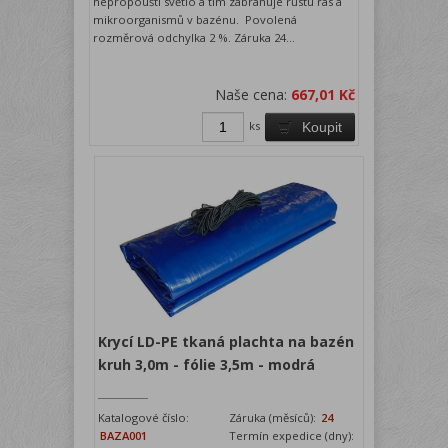
nepropouští světlo a tím zabraňuje růstu řas a
mikroorganismů v bazénu. Povolená
rozměrová odchylka 2 %. Záruka 24...
Naše cena:
667,01 Kč
ks
Koupit
Krycí LD-PE tkaná plachta na bazén
kruh 3,0m - fólie 3,5m - modrá
Katalogové číslo:
Záruka (měsíců):
24
BAZA001
Termín expedice (dny):