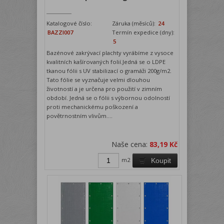
Katalogové číslo:
Záruka (měsíců):
24
BAZZI007
Termín expedice (dny):
5
Bazénové zakrývací plachty vyrábíme z vysoce
kvalitních kašírovaných folií.Jedná se o LDPE
tkanou fólii s UV stabilizací o gramáži 200g/m2.
Tato fólie se vyznačuje velmi dlouhou
životností a je určena pro použití v zimním
období. Jedná se o fólii s výbornou odolností
proti mechanickému poškození a
povětrnostním vlivům....
Naše cena:
83,19 Kč
m2
Koupit