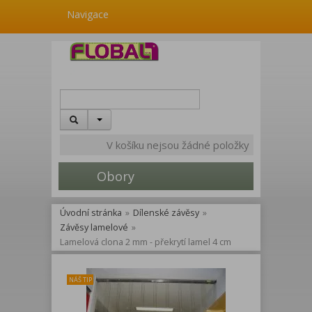
Navigace
V košíku nejsou žádné položky
Obory
Úvodní stránka
»
Dílenské závěsy
»
Závěsy lamelové
»
Lamelová clona 2 mm - překrytí lamel 4 cm
NÁŠ TIP