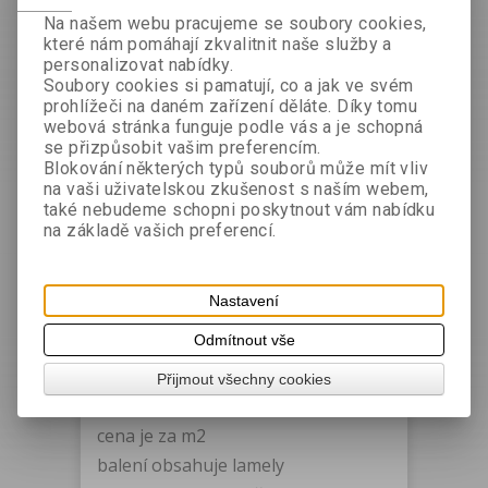
překry
tím cca 4 cm
Na našem webu pracujeme se soubory cookies,
které nám pomáhají zkvalitnit naše služby a
Při objednávce je třeba uvést rozměry
personalizovat nabídky.
vstupu: výška x šířka (další požadavky je
Soubory cookies si pamatují, co a jak ve svém
prohlížeči na daném zařízení děláte. Díky tomu
možno uvést do poznámky na konci
webová stránka funguje podle vás a je schopná
objednávky)
se přizpůsobit vašim preferencím.
Vyplňte délku a šířku vstupu. Míry se
Blokování některých typů souborů může mít vliv
na vaši uživatelskou zkušenost s naším webem,
zadávají v metrech (např. 325cm=3,25 (Počet
také nebudeme schopni poskytnout vám nabídku
lamel určených do dané šířky je přesně dán,
na základě vašich preferencí.
proto stačí zadat pouze šířku vstupu!!)
Při požadavku na kompletní zakrytí včetně
Nastavení
závěsné lišty a kovových úchytů je potřeba
Odmítnout vše
doobjednat závěsný systém v potřebné šíří
vstupního
otvoru:
ZDE
Přijmout všechny cookies
cena je za m2
balení obsahuje lamely