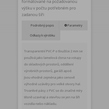
formátované na požadovanou
výšku v počtu potřebném pro
zadanou šíři
Podrobný popis
Parametry
Odkazy k výrobku
Transparentní PVC-P o tloušťce 2 mm se
používá jako lamelová clona na vstupy
do skladových prostorů, oddělení
výrobních prostorů, garáží apod.
Jsou vhodné zejména jako cenově
výhodné uzávěry pro velké otvory hal.
Trvanlivé pásy z PVC se do značné míry
těsně uzavírají a otevřou se jen na šíři
vozidla nebo nákladu.