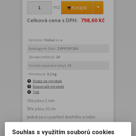
m2
Koupit
Celková cena s DPH:
798,60 Kč
Výrobce:
Flobal s.r.o
Katalogové číslo:
ZVPPCRY204
Záruka (měsíců):
24
Termín expedice (dny):
10
Hmotnost:
0,2 kg
Dotaz na výrobek
Doporučit výrobek
Tisk
Síla pásu 2 mm
Šíře pásu 20 cm
Jedná se o uzavření dveřního a nebo
jiného vstupu pomocí lamelové clony.
Souhlas s využitím souborů cookies
Clona je tvořena průhlednými lamelami s