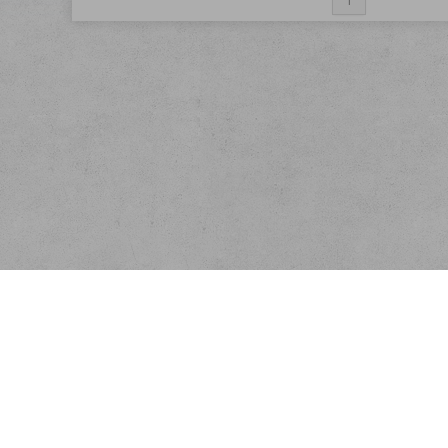
Menu
Rychlá objednávka
Kontakt
Obchodní podmínky
Reklamační podmínky
Jak nakupovat
Náhradní plnění
Ochrana osobních údajů
Doprava a platba
Odstoupení od smlouvy
Provozováno