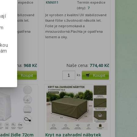
Termín expedice
KNN011
Termín expedice
(dny):
5
(dny):
7
litní UV stabilizované
Je vyroben z kvalitní UV stabilizované
ají
otností několik let.
tkané fólie s životností několik let.
okavá a
Folie je nepromokavá a
ém
achta je opatřena
mrazuvzdorná.Plachta je opatřena
lemem a oky.
skou
vám
Naše cena:
968 Kč
Naše cena:
774,40 Kč
ks
ks
Koupit
Koupit
adní židle 72cm
Kryt na zahradní nábytek