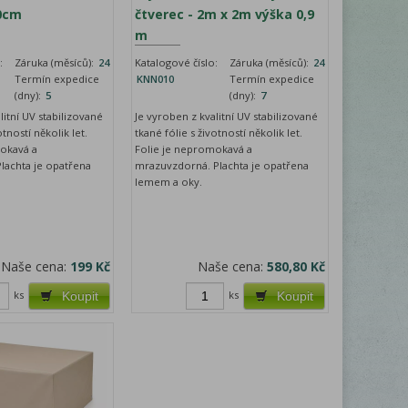
0cm
čtverec - 2m x 2m výška 0,9
m
:
Záruka (měsíců):
24
Katalogové číslo:
Záruka (měsíců):
24
Termín expedice
KNN010
Termín expedice
(dny):
5
(dny):
7
litní UV stabilizované
Je vyroben z kvalitní UV stabilizované
otností několik let.
tkané fólie s životností několik let.
okavá a
Folie je nepromokavá a
achta je opatřena
mrazuvzdorná. Plachta je opatřena
lemem a oky.
Naše cena:
199 Kč
Naše cena:
580,80 Kč
ks
ks
Koupit
Koupit