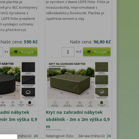
ná plachta je
Je vyroben z tkané LDPE fólie. Fólie je
lně pro IBC kontejnery
mrazuodolná, nepromokavá s
litrů.Vyrobena z
několikaletou životností. Plachta je
é LDPE fólie potažené
opatřena lemem a oky.
í vynikající ochranu
ru před korozí.
Naše cena:
590 Kč
Naše cena:
96,80 Kč
ks
m2
Koupit
Koupit
radní nábytek
Kryt na zahradní nábytek
ůměr 3m výška 0,9
obdélník - 3m x 2m výška 0,9
m
:
Záruka (měsíců):
24
Katalogové číslo:
Záruka (měsíců):
24