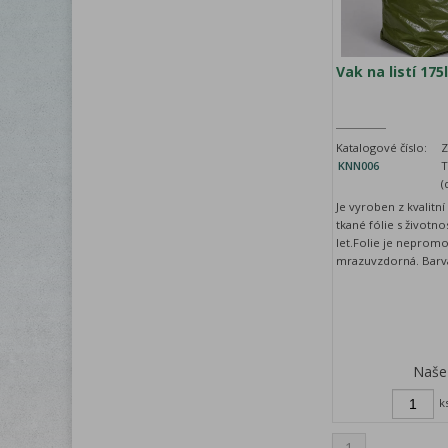
Vak na listí 175l
Katalogové číslo:
Z
KNN006
T
(
Je vyroben z kvalitní
tkané fólie s životno
let.Folie je neprom
mrazuvzdorná. Barva
Naše
k
1