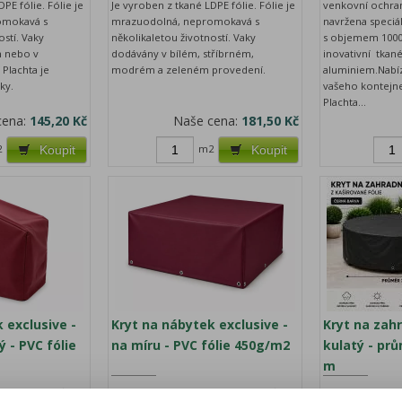
PE fólie. Fólie je
Je vyroben z tkané LDPE fólie. Fólie je
venkovní ochran
omokavá s
mrazuodolná, nepromokavá s
navržena speciá
ostí. Vaky
několikaletou životností. Vaky
s objemem 1000 
 nebo v
dodávány v bílém, stříbrném,
inovativní tkan
Plachta je
modrém a zeleném provedení.
aluminiem.Nabíz
ky.
vašeho kontejne
Plachta...
cena:
145,20 Kč
Naše cena:
181,50 Kč
2
m2
Koupit
Koupit
 exclusive -
Kryt na nábytek exclusive -
Kryt na zah
 - PVC fólie
na míru - PVC fólie 450g/m2
kulatý - pr
m
áruka (měsíců):
24
Katalogové číslo:
Záruka (měsíců):
24
Katalogové číslo