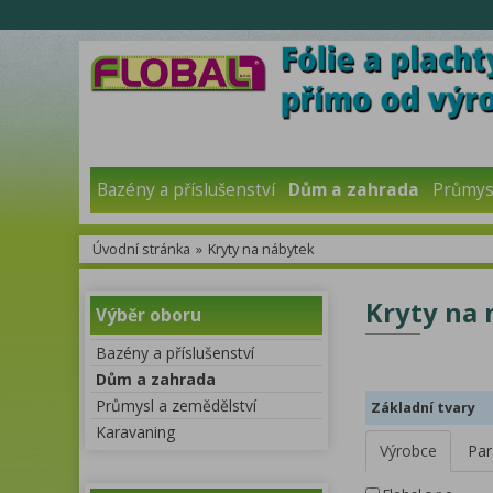
Bazény a příslušenství
Dům a zahrada
Průmysl
Úvodní stránka
»
Kryty na nábytek
Kryty na 
Výběr oboru
Bazény a příslušenství
Dům a zahrada
Průmysl a zemědělství
Základní tvary
Karavaning
Výrobce
Par