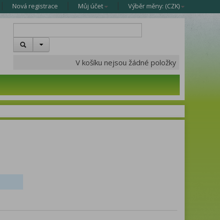
Nová registrace
Můj účet
Výběr měny: (
CZK
)
V košíku nejsou žádné položky