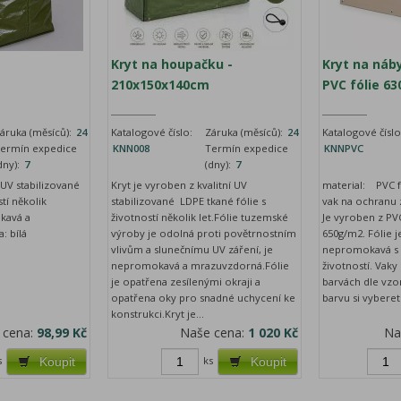
Kryt na houpačku -
Kryt na náby
210x150x140cm
PVC fólie 6
áruka (měsíců):
24
Katalogové číslo:
Záruka (měsíců):
24
Katalogové číslo
ermín expedice
KNN008
Termín expedice
KNNPVC
dny):
7
(dny):
7
 UV stabilizované
Kryt je vyroben z kvalitní UV
material: PVC f
stí několik
stabilizované LDPE tkané fólie s
vak na ochranu 
okavá a
životností několik let.Fólie tuzemské
Je vyroben z PVC
: bílá
výroby je odolná proti povětrnostním
650g/m2. Fólie 
vlivům a slunečnímu UV záření, je
nepromokavá s
nepromokavá a mrazuvzdorná.Fólie
životností. Vak
je opatřena zesílenými okraji a
barvách dle vz
opatřena oky pro snadné uchycení ke
barvu si vyberet
konstrukci.Kryt je...
 cena:
98,99 Kč
Naše cena:
1 020 Kč
Na
s
ks
Koupit
Koupit