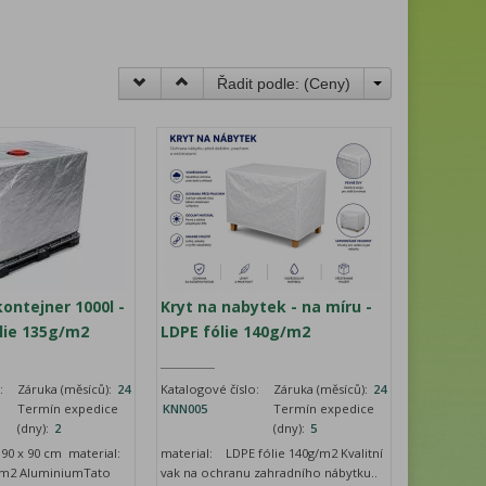
Řadit podle: (
Ceny
)
kontejner 1000l -
Kryt na nabytek - na míru -
lie 135g/m2
LDPE fólie 140g/m2
:
Záruka (měsíců):
24
Katalogové číslo:
Záruka (měsíců):
24
Termín expedice
KNN005
Termín expedice
(dny):
2
(dny):
5
90 x 90 cm material:
material: LDPE fólie 140g/m2 Kvalitní
g/m2 AluminiumTato
vak na ochranu zahradního nábytku..