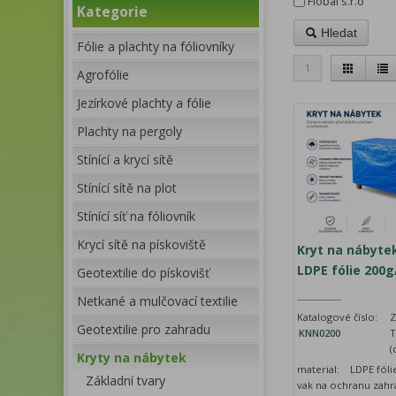
Flobal s.r.o
Kategorie
Hledat
Fólie a plachty na fóliovníky
1
Agrofólie
Jezírkové plachty a fólie
Plachty na pergoly
Stínící a krycí sítě
Stínící sítě na plot
Stínící síť na fóliovník
Krycí sítě na pískoviště
Kryt na nábytek
LDPE fólie 200
Geotextilie do pískovišť
Netkané a mulčovací textilie
Katalogové číslo:
Z
Geotextilie pro zahradu
KNN0200
T
(
Kryty na nábytek
material: LDPE fólie
Základní tvary
vak na ochranu zahr