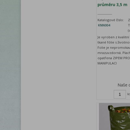
průměru 3,5 m
Katalogové číslo:
Z
KNN004
T
(
Je vyroben z kvalitní
tkané fólie s životnos
Folie je nepromokav
mrazuvzdorná. Plach
opatřena ZIPEM PR
MANIPULACI
Naše 
k