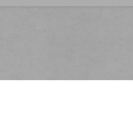
 na systému Zoner inShop4.,
www.inshop.cz
| Autor šablon Webecom s.r.o