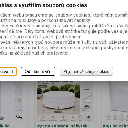
ermín expedice
KNN009
Termín expedice
KNN002
hlas s využitím souborů cookies
dny):
10
(dny):
10
450g/m2 Kvalitní
material: PVC fólie 450g/m2 Kvalitní
Je vyroben z kva
našem webu pracujeme se soubory cookies, které nám pomáh
adního nábytku.
vak na ochranu zahradního nábytku.
tkané fólie s živ
litnit naše služby a personalizovat nabídky.
ie o gramáži
Je vyroben z PVC fólie o gramáži
Folie je neprom
ory cookies si pamatují, co a jak ve svém prohlížeči na dan
azuodolná,
450g/m2. Fólie je mrazuodolná,
mrazuvzdorná.Pl
zení děláte. Díky tomu webová stránka funguje podle vás a je
haletou
nepromokavá s mnohaletou
lemem a oky.
pná se přizpůsobit vašim preferencím.
no objednat v
životností. Vaky možno objednat v
ování některých typů souborů může mít vliv na vaši uživatel
ku Požadovanou
barvách dle vzorníku Požadovanou
šenost s naším webem, také nebudeme schopni poskytnout 
e: Vzorník
barvu si vyberete zde: Vzorník...
dku na základě vašich preferencí.
cena:
447,70 Kč
Naše cena:
447,70 Kč
2
m2
Koupit
Koupit
stavení
Odmítnout vše
Přijmout všechny cookies
ík do
Kryt na zahradní nábytek
Kryt na zahr