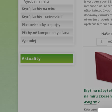
Výroba na míru
Je vyroben z tkané LD
mrazuodolná, nepr
Krycí plachty na míru
několikaletou životn
dodávány v modrém
Krycí plachty - univerzální
olivovém provedení 
opatřena lemem a o
Plastové kolíky a spojky
Příchytné komponenty a lana
Naše 
Vyprodej
m
Aktuality
Kryt na nábytek
na míru zkosený
450g/m2
Katalogové číslo:
Z