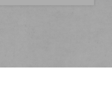
Kontakt
FLOBAL s.r.o.
Nádražní 486
Týniště nad Orlicí
e-mail:
info@flobal.cz
tel: 739 306 559
.
webecom.cz