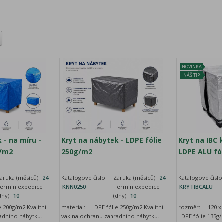
NOVINKA
NÁŠ TIP
 - na míru -
Kryt na nábytek - LDPE fólie
Kryt na IBC 
g/m2
250g/m2
LDPE ALU fó
áruka (měsíců):
24
Katalogové číslo:
Záruka (měsíců):
24
Katalogové číslo
ermín expedice
KNN0250
Termín expedice
KRYTIBCALU
dny):
10
(dny):
10
 200g/m2 Kvalitní
material: LDPE fólie 250g/m2 Kvalitní
rozměr: 120 x 
adního nábytku..
vak na ochranu zahradního nábytku.
LDPE fólie 135