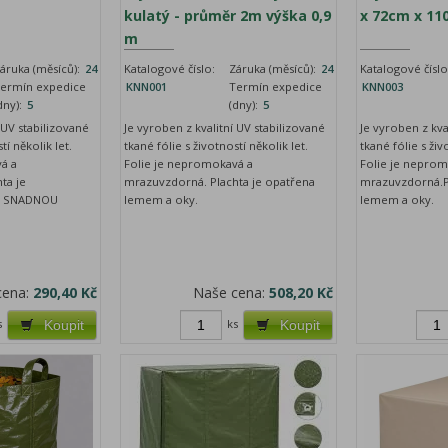
kulatý - průměr 2m výška 0,9
x 72cm x 11
m
áruka (měsíců):
24
Katalogové číslo:
Záruka (měsíců):
24
Katalogové číslo
ermín expedice
KNN001
Termín expedice
KNN003
dny):
5
(dny):
5
 UV stabilizované
Je vyroben z kvalitní UV stabilizované
Je vyroben z kva
tí několik let.
tkané fólie s životností několik let.
tkané fólie s živ
á a
Folie je nepromokavá a
Folie je neprom
ta je
mrazuvzdorná. Plachta je opatřena
mrazuvzdorná.Pl
O SNADNOU
lemem a oky.
lemem a oky.
cena:
290,40 Kč
Naše cena:
508,20 Kč
s
ks
Koupit
Koupit