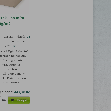
tek - na míru -
30g/m2
:
Záruka (měsíců):
24
Termín expedice
(dny):
10
ólie 650g/m2 Kvalitní
zahradního nábytku.
 fólie o gramáži
je mrazuodolná,
 mnohaletou
y možno objednat v
orníku Požadovanou
e zde: Vzorník...
še cena:
447,70 Kč
m2
Koupit