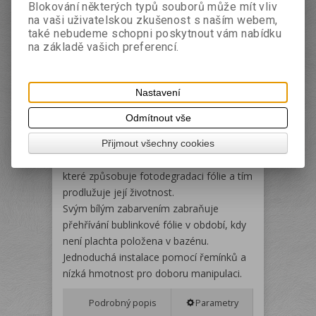
Blokování některých typů souborů může mít vliv
EAN:
8594226661449
na vaši uživatelskou zkušenost s naším webem,
také nebudeme schopni poskytnout vám nabídku
Dotaz na výrobek
na základě vašich preferencí.
Doporučit výrobek
Tisk
Kryt se používá k zakrytí solární plachty
Nastavení
navinuté na navíjecím zařízení. Chrání
plachtu proti přímému slunečnímu záření
Odmítnout vše
a povětrnostním vlivům.
Kryt je opatřen zesílenou UV stabilizací
Přijmout všechny cookies
proti vlivu UV spektra slunečního záření,
které způsobuje fotodegradaci fólie a tím
prodlužuje její životnost.
Svým bílým zabarvením zabraňuje
přehřívání bublinkové fólie v období, kdy
není plachta položena v bazénu.
Jednoduchá instalace pomocí řemínků a
nízká hmotnost pro doboru manipulaci.
Podrobný popis
Parametry