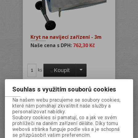
Kryt na navíjecí zařízení - 3m
Naše cena s DPH:
762,30 Kč
ks
Koupit
Celková cena s DPH:
762,30 Kč
Souhlas s využitím souborů cookies
Na našem webu pracujeme se soubory cookies,
Výrobce:
Flobal s.r.o
které nám pomáhají zkvalitnit naše služby a
personalizovat nabídky.
Katalogové číslo:
BKRYT01
Soubory cookies si pamatují, co a jak ve svém
Záruka (měsíců):
24
prohlížeči na daném zařízení děláte. Díky tomu
webová stránka funguje podle vás a je schopná
Termín expedice (dny):
5
se přizpůsobit vašim preferencím.
Hmotnost:
0,75 kg