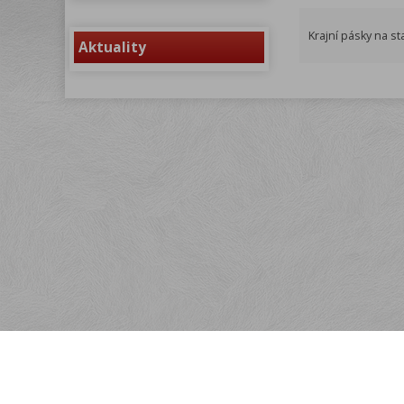
Krajní pásky na s
Aktuality
Menu
Rychlá objednávka
Kontakt
Obchodní podmínky
Reklamační podmínky