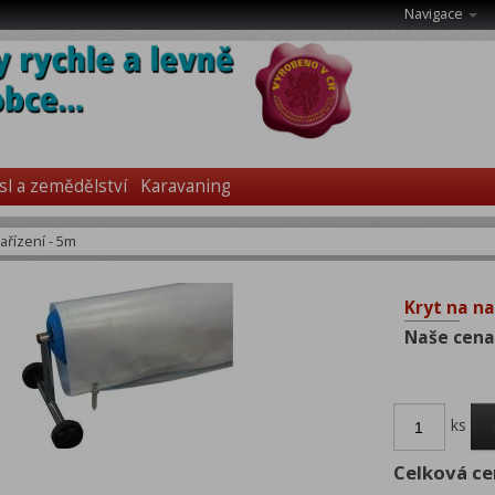
Navigace
l a zemědělství
Karavaning
zařízení - 5m
Kryt na na
Naše cena
ks
Celková ce