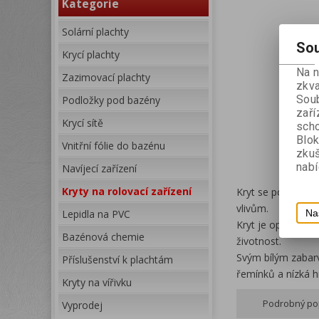
Kategorie
Solární plachty
Sou
Krycí plachty
Na 
Zazimovací plachty
zkva
Soub
Podložky pod bazény
zaří
Krycí sítě
scho
Blok
Vnitřní fólie do bazénu
zku
nabí
Navíjecí zařízení
Kryty na rolovací zařízení
Kryt se používá k
vlivům.
Na
Lepidla na PVC
Kryt je opatřen ze
Bazénová chemie
životnost.
Svým bílým zabarv
Příslušenství k plachtám
řemínků a nízká 
Kryty na vířivku
Podrobný po
Vyprodej