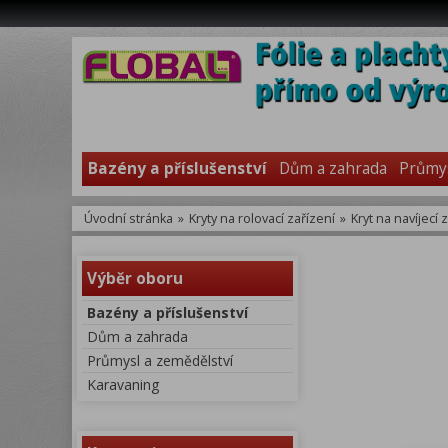
Bazény a příslušenství
Dům a zahrada
Průmys
Úvodní stránka
»
Kryty na rolovací zařízení
»
Kryt na navíjecí 
Výběr oboru
Bazény a příslušenství
Dům a zahrada
Průmysl a zemědělství
Karavaning