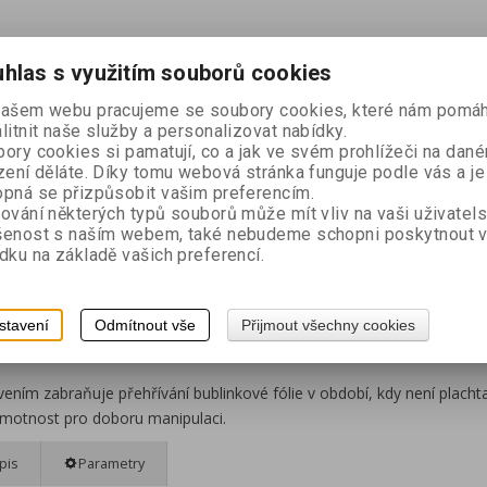
Výrobce:
Flobal 
hlas s využitím souborů cookies
Katalogové čísl
našem webu pracujeme se soubory cookies, které nám pomáh
Záruka (měsíců)
litnit naše služby a personalizovat nabídky.
Termín expedic
ory cookies si pamatují, co a jak ve svém prohlížeči na dan
zení děláte. Díky tomu webová stránka funguje podle vás a je
Hmotnost:
2,6 
pná se přizpůsobit vašim preferencím.
EAN:
8594226661
ování některých typů souborů může mít vliv na vaši uživatel
Dotaz na výr
šenost s naším webem, také nebudeme schopni poskytnout 
Doporučit vý
dku na základě vašich preferencí.
Tisk
 zakrytí solární plachty navinuté na navíjecím zařízení. Chrání placht
stavení
Odmítnout vše
Přijmout všechny cookies
sílenou UV stabilizací proti vlivu UV spektra slunečního záření, které 
ením zabraňuje přehřívání bublinkové fólie v období, kdy není plach
hmotnost pro doboru manipulaci.
pis
Parametry