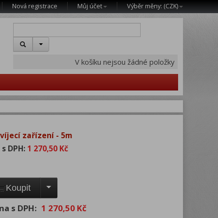
Nová registrace
Můj účet
Výběr měny: (
CZK
)
V košíku nejsou žádné položky
víjecí zařízení - 5m
 s DPH:
1 270,50 Kč
Koupit
na s DPH:
1 270,50 Kč