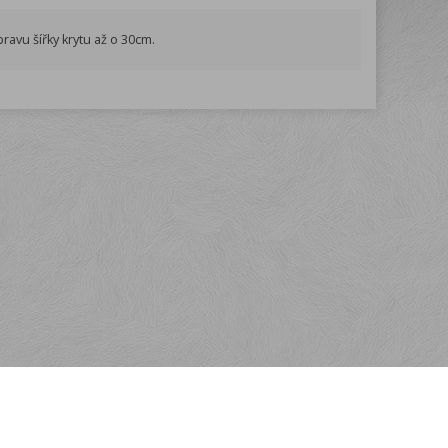
ravu šířky krytu až o 30cm.
Kontakt
FLOBAL s.r.o.
Nádražní 486