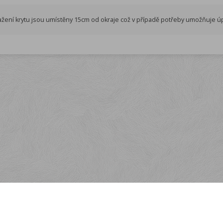
tažení krytu jsou umístěny 15cm od okraje což v případě potřeby umožňuje úp