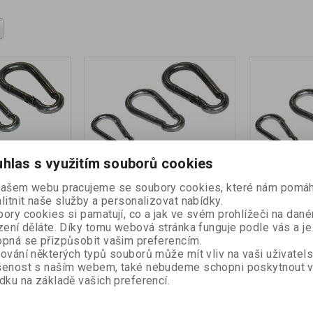
hlas s využitím souborů cookies
ěr 6 x 60 mm
Karabinka rozměr 4 x 40 mm
Karabinka r
našem webu pracujeme se soubory cookies, které nám pomáh
áruka (měsíců):
24
Katalogové číslo:
Záruka (měsíců):
24
Katalogové číslo
litnit naše služby a personalizovat nabídky.
ermín expedice
DOKR001
Termín expedice
DOKR002
ory cookies si pamatují, co a jak ve svém prohlížeči na dan
dny):
10
(dny):
10
zení děláte. Díky tomu webová stránka funguje podle vás a je
provedení pozink
provedení pozi
pná se přizpůsobit vašim preferencím.
 cena:
18,15 Kč
Naše cena:
12,10 Kč
N
ování některých typů souborů může mít vliv na vaši uživatel
šenost s naším webem, také nebudeme schopni poskytnout 
s
ks
Koupit
Koupit
dku na základě vašich preferencí.