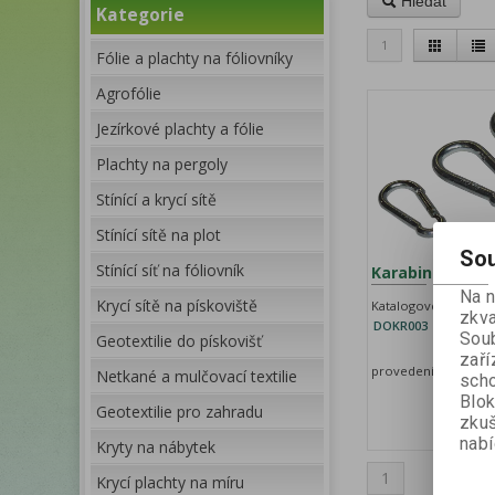
Hledat
Kategorie
1
Fólie a plachty na fóliovníky
Agrofólie
Jezírkové plachty a fólie
Plachty na pergoly
Stínící a krycí sítě
Stínící sítě na plot
Sou
Stínící síť na fóliovník
Karabinka rozm
Na 
Krycí sítě na pískoviště
Katalogové číslo:
Z
zkva
DOKR003
T
Soub
Geotextilie do pískovišť
(
zaří
provedení pozink
Netkané a mulčovací textilie
scho
Naše
Blok
Geotextilie pro zahradu
zku
k
nabí
Kryty na nábytek
1
Krycí plachty na míru