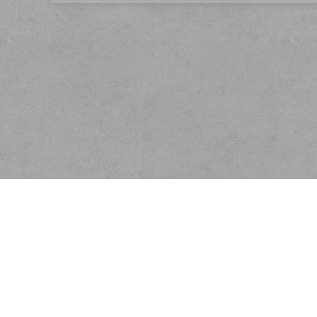
Menu
Rychlá objednávka
Kontakt
Obchodní podmínky
Reklamační podmínky
Jak nakupovat
Náhradní plnění
Ochrana osobních údajů
Doprava a platba
Odstoupení od smlouvy
Provozováno