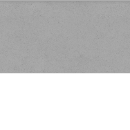
 na systému Zoner inShop4.,
www.inshop.cz
| Autor šablon Webecom s.r.o