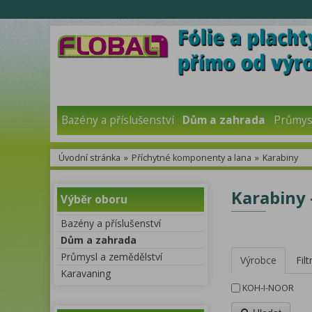
Bazény a příslušenství
Dům a zahrada
Průmysl
Úvodní stránka
»
Příchytné komponenty a lana
»
Karabiny
Karabiny 
Výběr oboru
Bazény a příslušenství
Dům a zahrada
Průmysl a zemědělství
Výrobce
Filt
Karavaning
KOH-I-NOOR