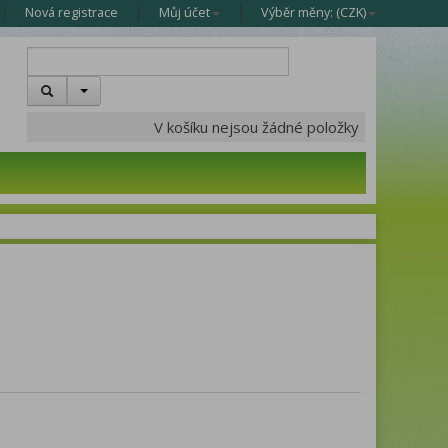
Nová registrace
Můj účet
Výběr měny: (
CZK
)
V košíku nejsou žádné položky