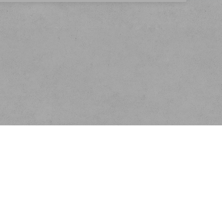
Kontakt
FLOBAL s.r.o.
Nádražní 486
Týniště nad Orlicí
e-mail:
info@flobal.cz
tel: 739 306 559
.
webecom.cz