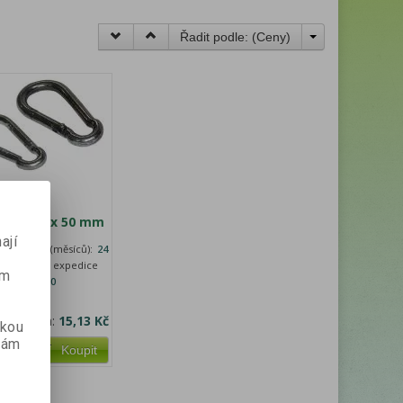
Řadit podle: (
Ceny
)
ozměr 5 x 50 mm
ají
:
Záruka (měsíců):
24
Termín expedice
ém
(dny):
10
nk
aše cena:
15,13 Kč
skou
vám
ks
Koupit