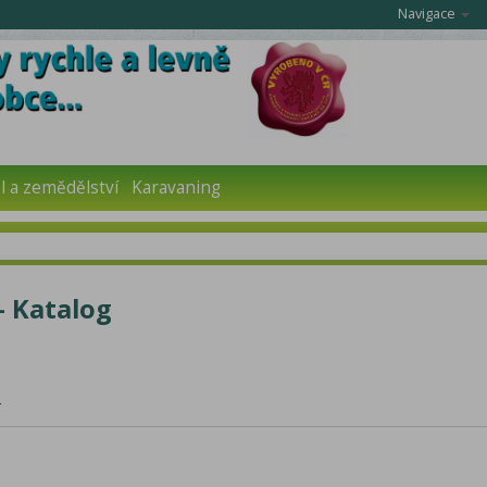
Navigace
 a zemědělství
Karavaning
- Katalog
r