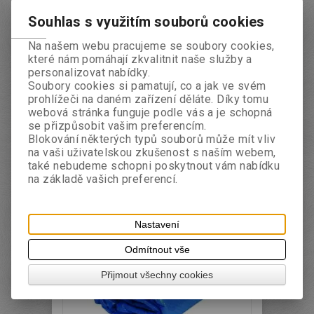
Souhlas s využitím souborů cookies
Na našem webu pracujeme se soubory cookies,
které nám pomáhají zkvalitnit naše služby a
personalizovat nabídky.
Soubory cookies si pamatují, co a jak ve svém
prohlížeči na daném zařízení děláte. Díky tomu
webová stránka funguje podle vás a je schopná
se přizpůsobit vašim preferencím.
Krycí LD-PE tkaná plachta na
Blokování některých typů souborů může mít vliv
bazén kruh 4,6m - fólie 5,2m -
na vaši uživatelskou zkušenost s naším webem,
také nebudeme schopni poskytnout vám nabídku
modrá
na základě vašich preferencí.
Kat.číslo
BAZA004
s DPH
1 635,92 Kč
Koupit
Nastavení
Odmítnout vše
Přijmout všechny cookies