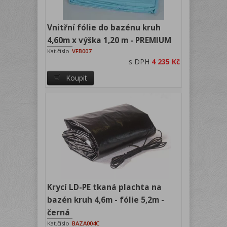
Vnitřní fólie do bazénu kruh
4,60m x výška 1,20 m - PREMIUM
Kat.číslo
VFB007
s DPH
4 235 Kč
Koupit
Krycí LD-PE tkaná plachta na
bazén kruh 4,6m - fólie 5,2m -
černá
Kat.číslo
BAZA004C