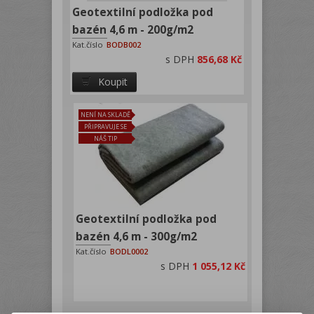
Geotextilní podložka pod
bazén 4,6 m - 200g/m2
Kat.číslo
BODB002
s DPH
856,68 Kč
Koupit
NENÍ NA SKLADĚ
PŘIPRAVUJE SE
NÁŠ TIP
Geotextilní podložka pod
bazén 4,6 m - 300g/m2
Kat.číslo
BODL0002
s DPH
1 055,12 Kč