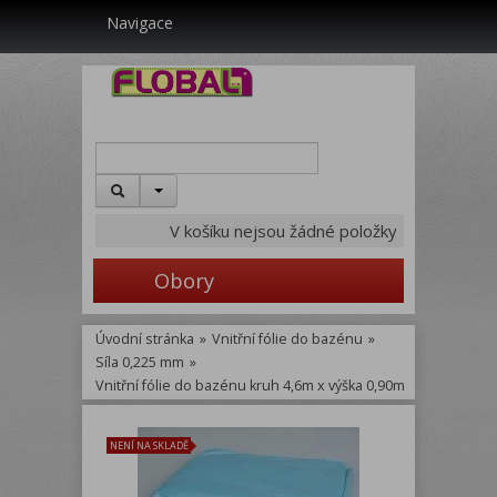
Navigace
V košíku nejsou žádné položky
Obory
Úvodní stránka
»
Vnitřní fólie do bazénu
»
Síla 0,225 mm
»
Vnitřní fólie do bazénu kruh 4,6m x výška 0,90m
NENÍ NA SKLADĚ