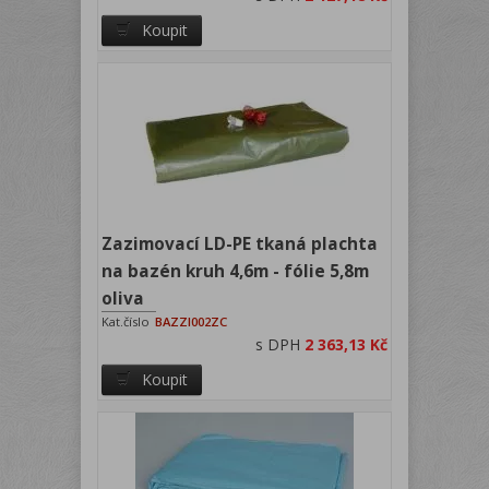
Koupit
Zazimovací LD-PE tkaná plachta
na bazén kruh 4,6m - fólie 5,8m
oliva
Kat.číslo
BAZZI002ZC
s DPH
2 363,13 Kč
Koupit