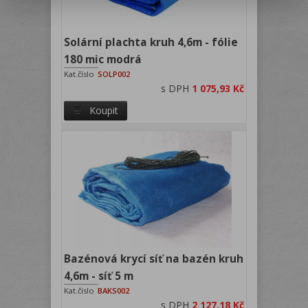
Solární plachta kruh 4,6m - fólie
180 mic modrá
Kat.číslo
SOLP002
s DPH
1 075,93 Kč
Koupit
Bazénová krycí síť na bazén kruh
4,6m - síť 5 m
Kat.číslo
BAKS002
s DPH
2 127,18 Kč