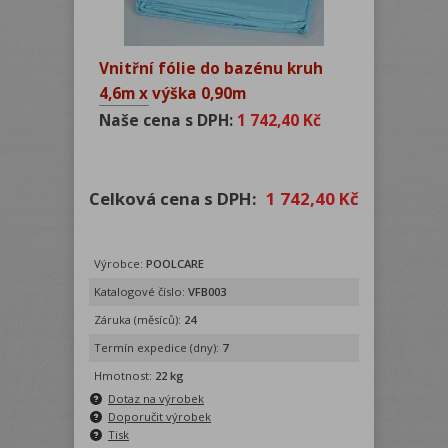
Vnitřní fólie do bazénu kruh
4,6m x výška 0,90m
Naše cena s DPH:
1 742,40 Kč
Celková cena s DPH:
1 742,40 Kč
Výrobce:
POOLCARE
Katalogové číslo:
VFB003
Záruka (měsíců):
24
Termín expedice (dny):
7
Hmotnost:
22 kg
Dotaz na výrobek
Doporučit výrobek
Tisk