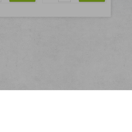
Kontakt
FLOBAL s.r.o.
Nádražní 486
Týniště nad Orlicí
e-mail:
info@flobal.cz
tel: 739 306 559