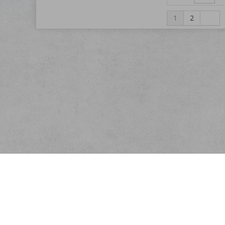
1
2
Menu
Rychlá objednávka
Kontakt
Obchodní podmínky
Reklamační podmínky
Jak nakupovat
Náhradní plnění
Ochrana osobních údajů
Doprava a platba
Odstoupení od smlouvy