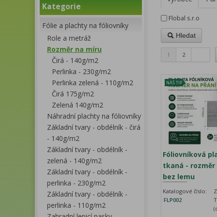
Kategorie
Flobal s.r.o
Fólie a plachty na fóliovníky
Hledat
Role a metráž
Rozměr na míru
1
2
Čirá - 140g/m2
Perlinka - 230g/m2
Perlinka zelená - 110g/m2
NÁŠ TIP
Čirá 175g/m2
Zelená 140g/m2
Náhradní plachty na fóliovníky
Základní tvary - obdélník - čirá
- 140g/m2
Základní tvary - obdélník -
Fóliovníková pl
zelená - 140g/m2
tkaná - rozměr 
Základní tvary - obdélník -
bez lemu
perlinka - 230g/m2
Katalogové číslo:
Z
Základní tvary - obdélník -
FLP002
T
perlinka - 110g/m2
(
Zahradní lepicí pasky