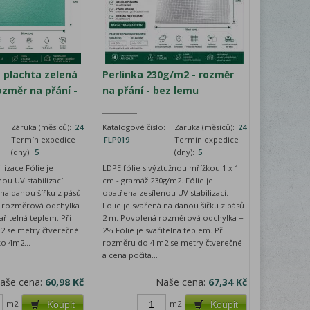
á plachta zelená
Perlinka 230g/m2 - rozměr
ozměr na přání -
na přání - bez lemu
:
Záruka (měsíců):
24
Katalogové číslo:
Záruka (měsíců):
24
Termín expedice
FLP019
Termín expedice
(dny):
5
(dny):
5
lizace Fólie je
LDPE fólie s výztužnou mřížkou 1 x 1
ou UV stabilizací.
cm - gramáž 230g/m2. Fólie je
 na danou šířku z pásů
opatřena zesílenou UV stabilizací.
á rozměrová odchylka
Folie je svařená na danou šířku z pásů
ařitelná teplem. Při
2 m. Povolená rozměrová odchylka +-
2 se metry čtverečné
2% Fólie je svařitelná teplem. Při
ko 4m2...
rozměru do 4 m2 se metry čtverečné
a cena počítá...
aše cena:
60,98 Kč
Naše cena:
67,34 Kč
m2
m2
Koupit
Koupit