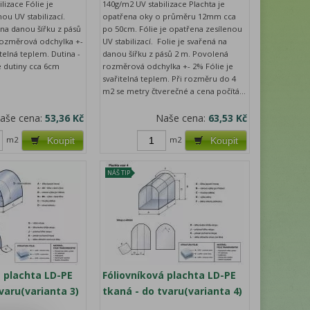
lizace Fólie je
140g/m2 UV stabilizace Plachta je
ou UV stabilizací.
opatřena oky o průměru 12mm cca
 na danou šířku z pásů
po 50cm. Fólie je opatřena zesílenou
rozměrová odchylka +-
UV stabilizací. Folie je svařená na
itelná teplem. Dutina -
danou šířku z pásů 2 m. Povolená
e dutiny cca 6cm
rozměrová odchylka +- 2% Fólie je
svařitelná teplem. Při rozměru do 4
m2 se metry čtverečné a cena počítá...
aše cena:
53,36 Kč
Naše cena:
63,53 Kč
m2
m2
Koupit
Koupit
NÁŠ TIP
á plachta LD-PE
Fóliovníková plachta LD-PE
varu(varianta 3)
tkaná - do tvaru(varianta 4)