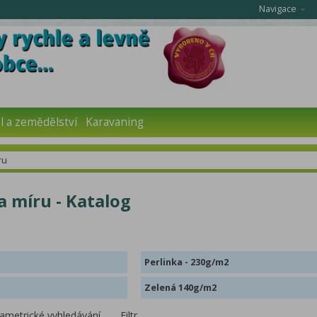
Navigace
 a zemědělství
Karavaning
ru
 míru - Katalog
Perlinka - 230g/m2
Zelená 140g/m2
ametrické vyhledávání
Filtr