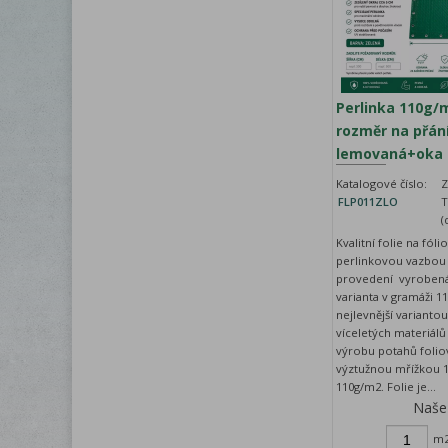
Perlinka 110g/
rozměr na přání
lemovaná+oka
Katalogové číslo:
Z
FLP011ZLO
T
(
Kvalitní folie na fóli
perlinkovou vazbou
provedení vyrobená
varianta v gramáži 1
nejlevnější varianto
víceletých materiál
výrobu potahů foliov
výztužnou mřížkou 1
110g/m2. Folie je...
Naše
m