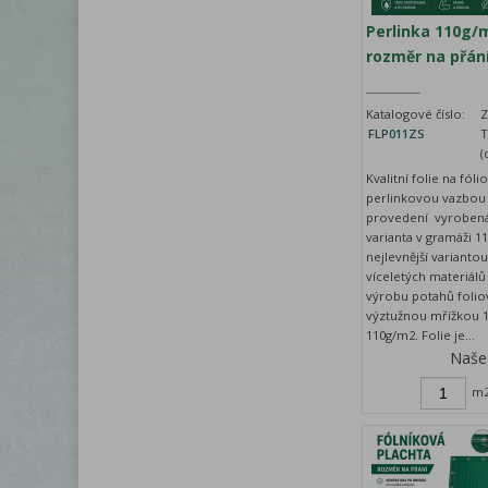
Perlinka 110g/
rozměr na přání
Katalogové číslo:
Z
FLP011ZS
T
(
Kvalitní folie na fóli
perlinkovou vazbou
provedení vyrobená
varianta v gramáži 1
nejlevnější varianto
víceletých materiál
výrobu potahů foliov
výztužnou mřížkou 1
110g/m2. Folie je...
Naše
m