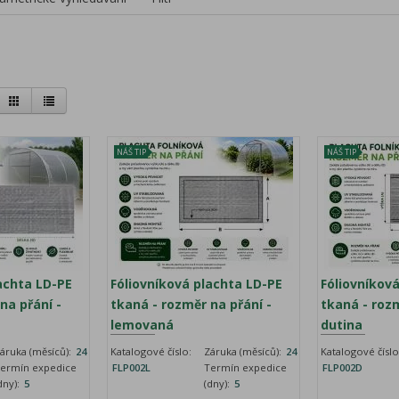
NÁŠ TIP
NÁŠ TIP
achta LD-PE
Fóliovníková plachta LD-PE
Fóliovníkov
na přání -
tkaná - rozměr na přání -
tkaná - rozm
lemovaná
dutina
áruka (měsíců):
24
Katalogové číslo:
Záruka (měsíců):
24
Katalogové číslo
ermín expedice
FLP002L
Termín expedice
FLP002D
dny):
5
(dny):
5