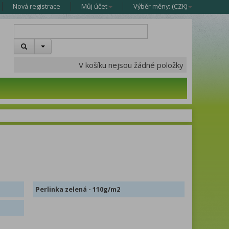
Nová registrace
Můj účet
Výběr měny: (
CZK
)
V košíku nejsou žádné položky
Perlinka zelená - 110g/m2