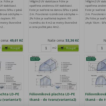
e. Fólie je
140g/m2 UV stabilizace Fólie je
140g/m2 UV stabi
V stabilizací.
opatřena zesílenou UV stabilizací.
opatřena zesílen
danou šířku z pásů
Folie je svařená na danou šířku z pásů
Folie je svařená
ěrová odchylka +-
2 m. Povolená rozměrová odchylka +-
2 m. Povolená 
á teplem. Při
2% Fólie je svařitelná teplem. Při
2% Fólie je svař
 metry čtverečné
rozměru do 4 m2 se metry čtverečné
ohyb 10cm - šíř
2...
a cena počítá jako 4m2...
 cena:
49,61 Kč
Naše cena:
53,36 Kč
N
2
m2
Koupit
Koupit
NÁŠ TIP
NÁŠ TIP
achta LD-PE
Fóliovníková plachta LD-PE
Fóliovníkov
u (varianta1)
tkaná - do tvaru(varianta2)
tkaná - do t