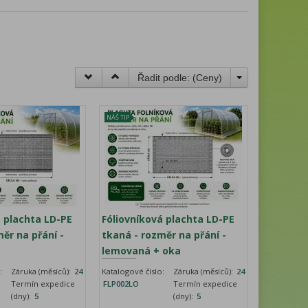
Řadit podle: (
Ceny
)
NÁŠ TIP
á plachta LD-PE
Fóliovníková plachta LD-PE
ěr na přání -
tkaná - rozměr na přání -
lemovaná + oka
:
Záruka (měsíců):
24
Katalogové číslo:
Záruka (měsíců):
24
Termín expedice
FLP002LO
Termín expedice
(dny):
5
(dny):
5