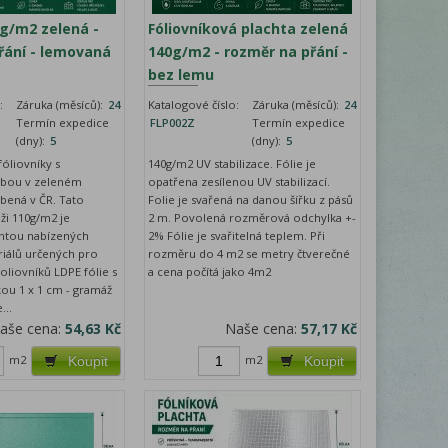
0g/m2 zelená -
Fóliovníková plachta zelená
řání - lemovaná
140g/m2 - rozměr na přání -
bez lemu
:
Záruka (měsíců):
24
Katalogové číslo:
Záruka (měsíců):
24
Termín expedice
FLP002Z
Termín expedice
(dny):
5
(dny):
5
 fóliovníky s
140g/m2 UV stabilizace. Fólie je
zbou v zeleném
opatřena zesílenou UV stabilizací.
bená v ČR. Tato
Folie je svařená na danou šířku z pásů
ži 110g/m2 je
2 m. Povolená rozměrová odchylka +-
iantou nabízených
2% Fólie je svařitelná teplem. Při
riálů určených pro
rozměru do 4 m2 se metry čtverečné
oliovníků LDPE fólie s
a cena počítá jako 4m2
ou 1 x 1 cm - gramáž
...
aše cena:
54,63 Kč
Naše cena:
57,17 Kč
m2
m2
Koupit
Koupit