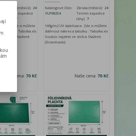
:
Záruka (měsíců):
24
Katalogové číslo:
Záruka (měsíců):
24
Termín expedice
FLP002S4
Termín expedice
(dny):
7
(dny):
7
ají
lizace. Zde si můžete
140g/m2 UV stabilizace. Zde si můžete
a tabulku : Tabulka.xls
stáhnout nákres a tabulku : Tabulka.xls
ém
ve složce Stažené
Soubor najdete ve složce Stažené
(Downloads)
skou
vám
Naše cena:
70 Kč
Naše cena:
70 Kč