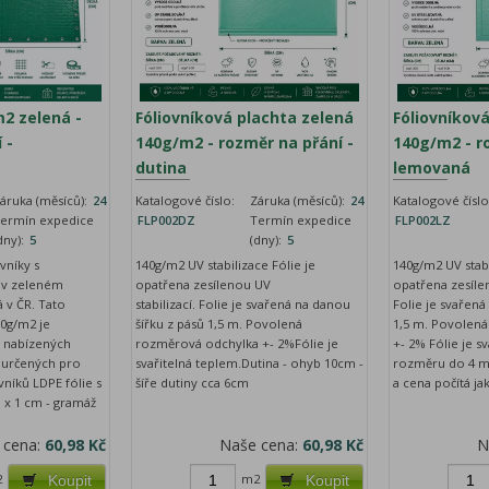
m2 zelená -
Fóliovníková plachta zelená
Fóliovníkov
 -
140g/m2 - rozměr na přání -
140g/m2 - r
dutina
lemovaná
áruka (měsíců):
24
Katalogové číslo:
Záruka (měsíců):
24
Katalogové číslo
ermín expedice
FLP002DZ
Termín expedice
FLP002LZ
dny):
5
(dny):
5
ovníky s
140g/m2 UV stabilizace Fólie je
140g/m2 UV stabi
 v zeleném
opatřena zesílenou UV
opatřena zesílen
 v ČR. Tato
stabilizací. Folie je svařená na danou
Folie je svařená
10g/m2 je
šířku z pásů 1,5 m. Povolená
1,5 m. Povolen
u nabízených
rozměrová odchylka +- 2%Fólie je
+- 2% Fólie je sv
ů určených pro
svařitelná teplem.Dutina - ohyb 10cm -
rozměru do 4 m
níků LDPE fólie s
šíře dutiny cca 6cm
a cena počítá ja
 x 1 cm - gramáž
 cena:
60,98 Kč
Naše cena:
60,98 Kč
N
2
m2
Koupit
Koupit