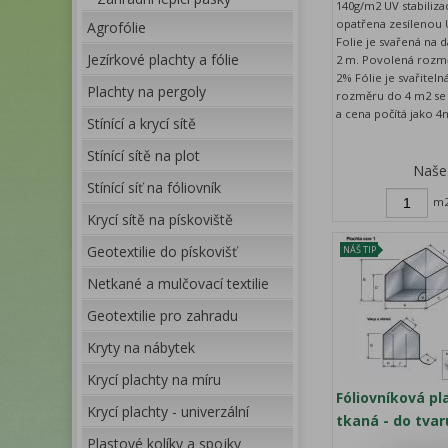
140g/m2 UV stabilizac
opatřena zesílenou U
Agrofólie
Folie je svařená na 
Jezírkové plachty a fólie
2 m. Povolená rozm
2% Fólie je svařiteln
Plachty na pergoly
rozměru do 4 m2 se
a cena počítá jako 4m
Stínící a krycí sítě
Stínící sítě na plot
Naše
Stínící síť na fóliovník
m
Krycí sítě na pískoviště
Geotextilie do pískovišť
NÁŠ TIP
Netkané a mulčovací textilie
Geotextilie pro zahradu
Kryty na nábytek
Krycí plachty na míru
Fóliovníková pl
Krycí plachty - univerzální
tkaná - do tvar
Plastové kolíky a spojky