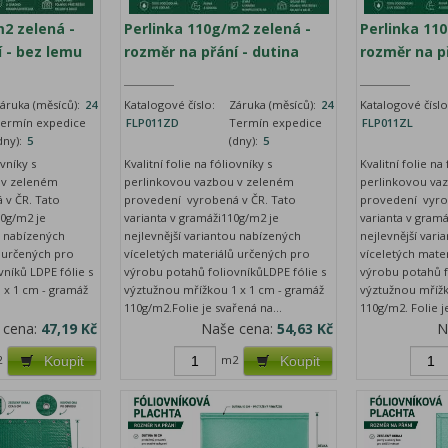
m2 zelená -
Perlinka 110g/m2 zelená -
Perlinka 11
 - bez lemu
rozměr na přání - dutina
rozměr na p
áruka (měsíců):
24
Katalogové číslo:
Záruka (měsíců):
24
Katalogové číslo
ermín expedice
FLP011ZD
Termín expedice
FLP011ZL
dny):
5
(dny):
5
ovníky s
Kvalitní folie na fóliovníky s
Kvalitní folie na
 v zeleném
perlinkovou vazbou v zeleném
perlinkovou va
 v ČR. Tato
provedení vyrobená v ČR. Tato
provedení vyro
10g/m2 je
varianta v gramáži110g/m2 je
varianta v gramá
u nabízených
nejlevnější variantou nabízených
nejlevnější var
ů určených pro
víceletých materiálů určených pro
víceletých mate
níků LDPE fólie s
výrobu potahů foliovníkůLDPE fólie s
výrobu potahů f
 x 1 cm - gramáž
výztužnou mřížkou 1 x 1 cm - gramáž
výztužnou mřížk
110g/m2.Folie je svařená na...
110g/m2. Folie je
 cena:
47,19 Kč
Naše cena:
54,63 Kč
N
2
m2
Koupit
Koupit