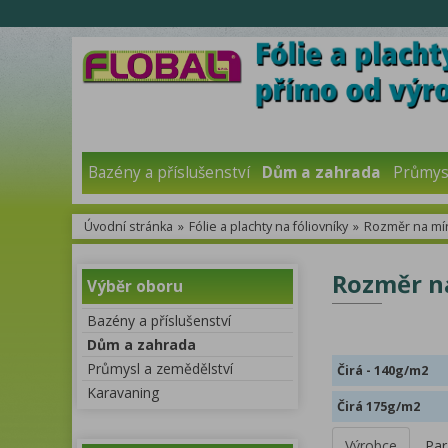
Bazény a příslušenství
Dům a zahrada
Průmysl
Úvodní stránka
»
Fólie a plachty na fóliovníky
»
Rozměr na mí
Rozměr na
Výběr oboru
Bazény a příslušenství
Dům a zahrada
Průmysl a zemědělství
Čirá - 140g/m2
Karavaning
Čirá 175g/m2
Výrobce
Par