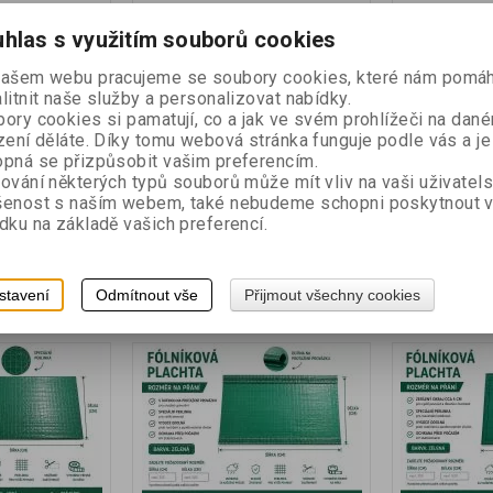
áruka (měsíců):
24
Katalogové číslo:
Záruka (měsíců):
24
Katalogové číslo
hlas s využitím souborů cookies
ermín expedice
FLP002S2
Termín expedice
FLP002S3
dny):
7
(dny):
7
našem webu pracujeme se soubory cookies, které nám pomáh
ace. Uvedená cena
140g/m2 UV stabilizace. Zde si můžete
140g/m2 UV stabi
litnit naše služby a personalizovat nabídky.
ete stáhnout
stáhnout nákres a tabulku : Tabulka.xls
stáhnout nákres 
ory cookies si pamatují, co a jak ve svém prohlížeči na dan
abulka.xls Soubor
Soubor najdete ve složce Stažené
Soubor najdete 
zení děláte. Díky tomu webová stránka funguje podle vás a je
ažené
(Downloads)
(Downloads)
pná se přizpůsobit vašim preferencím.
ování některých typů souborů může mít vliv na vaši uživatel
šenost s naším webem, také nebudeme schopni poskytnout 
dku na základě vašich preferencí.
aše cena:
70 Kč
Naše cena:
70 Kč
stavení
Odmítnout vše
Přijmout všechny cookies