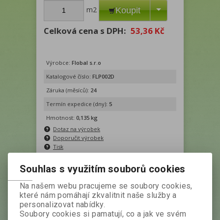
m2
Koupit
Celková cena s DPH:
53,36 Kč
Výrobce:
Flobal s.r.o
Katalogové číslo:
FLP002D
Záruka (měsíců):
24
Termín expedice (dny):
5
Hmotnost:
0,135 kg
Dotaz na výrobek
Doporučit výrobek
Tisk
140g/m2 UV stabilizace
Souhlas s využitím souborů cookies
Fólie je opatřena zesílenou UV
stabilizací.
Na našem webu pracujeme se soubory cookies,
Folie je svařená na danou šířku z pásů 2
které nám pomáhají zkvalitnit naše služby a
m. Povolená rozměrová odchylka +- 2%
personalizovat nabídky.
Soubory cookies si pamatují, co a jak ve svém
Fólie je svařitelná teplem.