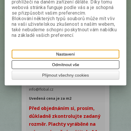
prohlížeči na daném zařízení děláte. Díky tomu
Dutina - ohyb 10cm - šíře dutiny cca 6cm
webová stránka funguje podle vás a je schopná
se přizpůsobit vašim preferencím.
Podrobný popis
Parametry
Blokování některých typů souborů může mít vliv
na vaši uživatelskou zkušenost s naším webem,
Odkazy k výrobku
také nebudeme schopni poskytnout vám nabídku
na základě vašich preferencí.
Vyplňte délku a šířku plachty. Míry plachty
se zadávají v metrech (např. 325cm=3,25)
Nastavení
Pokud máte nějaké přání napište nám v
sekci Pokladna v poznámce svoje
Odmítnout vše
požadavky.
Přijmout všechny cookies
Též si můžete stáhnout nákres a po
vyplnění nám ho zaslat faxem či na mail :
info@flobal.cz
Uvedená cena je za m2
Před objednáním si, prosím,
důkladně zkontrolujte zadaný
rozměr. Plachty vyráběné na