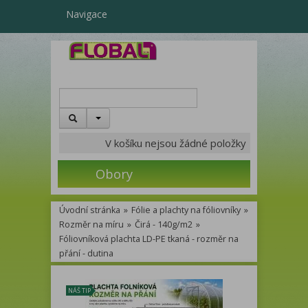
Navigace
V košíku nejsou žádné položky
Obory
Úvodní stránka
»
Fólie a plachty na fóliovníky
»
Rozměr na míru
»
Čirá - 140g/m2
»
Fóliovníková plachta LD-PE tkaná - rozměr na
přání - dutina
NÁŠ TIP